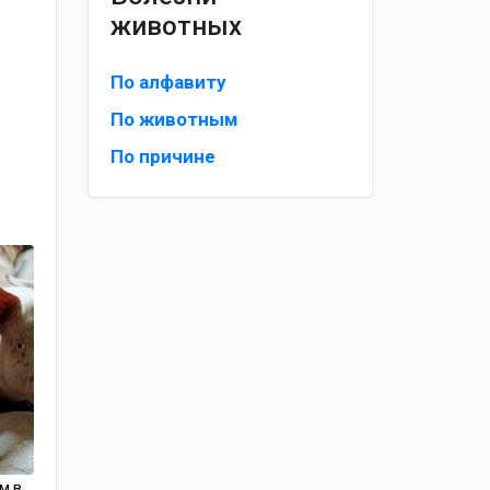
животных
По алфавиту
По животным
По причине
м в