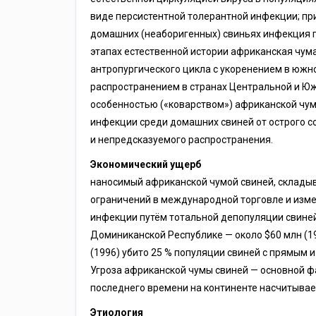
виде персистентной толерантной инфекции; пр
домашних (неаборигенных) свиньях инфекция п
этапах естественной истории африканская чум
антропургического цикла с укоренением в южн
распространением в странах Центральной и Юж
особенностью («коварством») африканской чу
инфекции среди домашних свиней от острого с
и непредсказуемого распространения.
Экономический ущерб
наносимый африканской чумой свиней, складыв
ограничений в международной торговле и изме
инфекции путём тотальной депопуляции свиней 
Доминиканской Республике — около $60 млн (1
(1996) убито 25 % популяции свиней с прямым 
Угроза африканской чумы свиней — основной ф
последнего времени на континенте насчитывае
Этиология