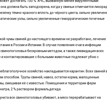
 может достигать 100 %. АЧС, вызванную менее вирулентными
она должна быть заподозрена, когда у свиньи отмечается лихорад
лезёнку тёмно-красного вплоть до чёрного цвета; сильно увеличен
тические узлы; сильно увеличенные геморрагические почечные
ой чумы свиней до настоящего времени не разработано, лечение
тания в России и Испании. В случае появления очага инфекции
 свинопоголовья бескровным методом, а также ликвидация всех
ные и контактировавшие с больными животные подлежат убою с
еблагополучное хозяйство накладывается карантин. Всех свиней 
 способом. Трупы свиней, навоз, остатки корма, малоценные
мы, смешивая её с известью. Помещения и территории ферм
натра, 2 % раствором формальдегида.
пункта все свинопоголовье убивают, а мясо перерабатывают на