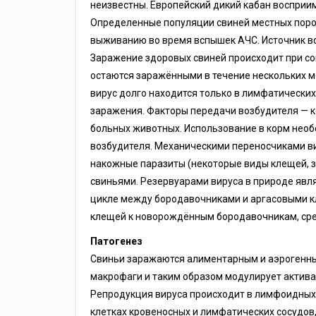
неизвестны. Европейский дикий кабан восприим
Определенные популяции свиней местных поро
выживанию во время вспышек АЧС. Источник в
Заражение здоровых свиней происходит при с
остаются заражёнными в течение нескольких ме
вирус долго находится только в лимфатических 
заражения. Факторы передачи возбудителя — к
больных животных. Использование в корм нео
возбудителя. Механическими переносчиками ви
накожные паразиты (некоторые виды клещей, з
свиньями. Резервуарами вируса в природе явл
цикле между бородавочниками и аргасовыми кл
клещей к новорождённым бородавочникам, сре
Патогенез
Свиньи заражаются алиментарным и аэрогенны
макрофаги и таким образом модулирует актива
Репродукция вируса происходит в лимфоидных
клетках кровеносных и лимфатических сосудов