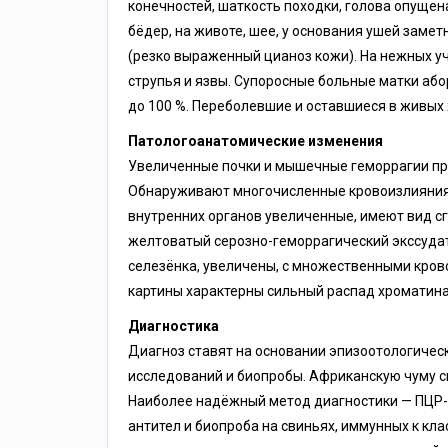
конечностей, шаткость походки, голова опущена
бёдер, на животе, шее, у основания ушей заме
(резко выраженный цианоз кожи). На нежных уч
струпья и язвы. Супоросные больные матки абор
до 100 %. Переболевшие и оставшиеся в живы
Патологоанатомические изменения
Увеличенные почки и мышечные геморрагии пр
Обнаруживают многочисленные кровоизлияния 
внутренних органов увеличенные, имеют вид сг
желтоватый серозно-геморрагический экссудат
селезёнка, увеличены, с множественными кров
картины характерны сильный распад хроматина 
Диагностика
Диагноз ставят на основании эпизоотологичес
исследований и биопробы. Африканскую чуму 
Наиболее надёжный метод диагностики — ПЦР-
антител и биопроба на свиньях, иммунных к к