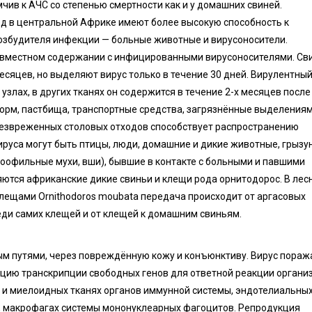
чив к АЧС со степенью смертности как и у домашних свиней.
д в центральной Африке имеют более высокую способность к
озбудителя инфекции — больные животные и вирусоносители.
овместном содержании с инфицированными вирусоносителями. Св
сяцев, но выделяют вирус только в течение 30 дней. Вирулентны
узлах, в других тканях он содержится в течение 2-х месяцев после
орм, пастбища, транспортные средства, загрязнённые выделения
безвреженных столовых отходов способствует распространению
руса могут быть птицы, люди, домашние и дикие животные, грызу
оофильные мухи, вши), бывшие в контакте с больными и павшими
яются африканские дикие свиньи и клещи рода орнитодорос. В лес
ещами Ornithodoros moubata передача происходит от аргасовых
ди самих клещей и от клещей к домашним свиньям.
м путями, через повреждённую кожу и конъюнктиву. Вирус пораж
цию транскрипции свободных генов для ответной реакции органи
 и миелоидных тканях органов иммунной системы, эндотелиальны
, макрофагах системы мононуклеарных фагоцитов. Репродукция