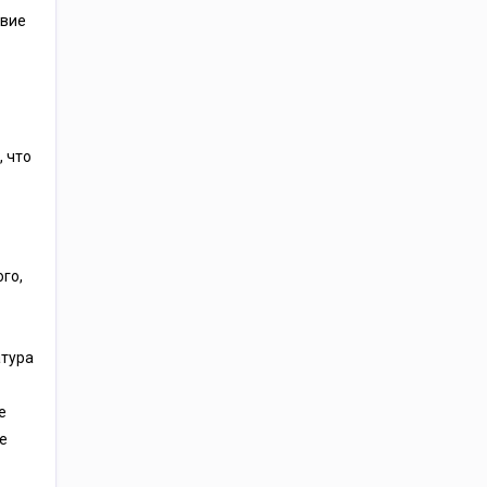
твие
 что
го,
атура
е
е