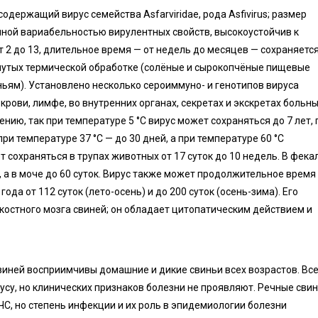
держащий вирус семейства Asfarviridae, рода Asfivirus; размер
ной вариабельностью вирулентных свойств, высокоустойчив к
 2 до 13, длительное время — от недель до месяцев — сохраняется
нутых термической обработке (солёные и сырокопчёные пищевые
ьям). Установлено несколько сероиммуно- и генотипов вируса
рови, лимфе, во внутренних органах, секретах и экскретах больн
нию, так при температуре 5 °C вирус может сохраняться до 7 лет, 
при температуре 37 °C — до 30 дней, а при температуре 60 °C
т сохраняться в трупах животных от 17 суток до 10 недель. В фека
 а в моче до 60 суток. Вирус также может продолжительное время
года от 112 суток (лето-осень) и до 200 суток (осень-зима). Его
 костного мозга свиней; он обладает цитопатическим действием и
виней восприимчивы домашние и дикие свиньи всех возрастов. Вс
су, но клинических признаков болезни не проявляют. Речные свин
С, но степень инфекции и их роль в эпидемиологии болезни