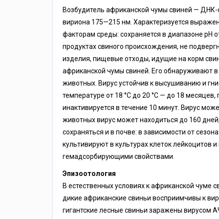
Возбудитель африканской чумы свиней — ДНК-со
вириона 175—215 нм. Характеризуется выражен
факторам среды: сохраняется в диапазоне рН от
продуктах свиного происхождения, не подверг
изделия, пищевые отходы, идущие на корм свин
африканской чумы свиней. Его обнаруживают в к
животных. Вирус устойчив к высушиванию и гние
температуре от 18 °C до 20 °C — до 18 месяцев, 
инактивируется в течение 10 минут. Вирус може
животных вирус может находиться до 160 дней,
сохраняться и в почве: в зависимости от сезона 
культивируют в культурах клеток лейкоцитов и
гемадсорбирующими свойствами.
Эпизоотология
В естественных условиях к африканской чуме с
дикие африканские свиньи восприимчивы к виру
гигантские лесные свиньи заражены вирусом АЧ