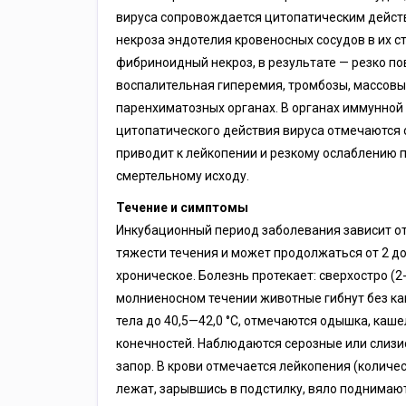
вируса сопровождается цитопатическим дейст
некроза эндотелия кровеносных сосудов в их 
фибриноидный некроз, в результате — резко п
воспалительная гиперемия, тромбозы, массовые
паренхиматозных органах. В органах иммунной 
цитопатического действия вируса отмечаются 
приводит к лейкопении и резкому ослаблению
смертельному исходу.
Течение и симптомы
Инкубационный период заболевания зависит от
тяжести течения и может продолжаться от 2 до
хроническое. Болезнь протекает: сверхостро (2-3
молниеносном течении животные гибнут без ка
тела до 40,5—42,0 °C, отмечаются одышка, каш
конечностей. Наблюдаются серозные или слизис
запор. В крови отмечается лейкопения (колич
лежат, зарывшись в подстилку, вяло поднимают