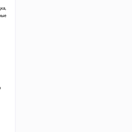
ка,
ные
в