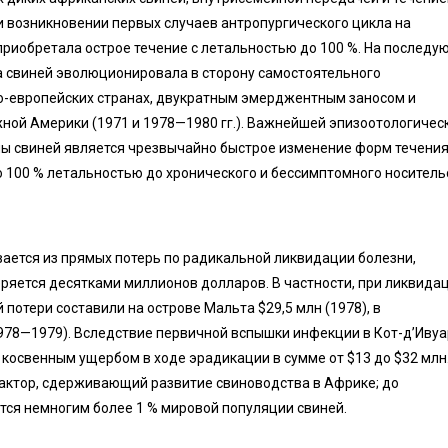
и возникновении первых случаев антропургического цикла на
риобретала острое течение с летальностью до 100 %. На последу
а свиней эволюционировала в сторону самостоятельного
о-европейских странах, двукратным эмерджентным заносом и
ной Америки (1971 и 1978—1980 гг.). Важнейшей эпизоотологичес
мы свиней является чрезвычайно быстрое изменение форм течени
о 100 % летальностью до хронического и бессимптомного носитель
ается из прямых потерь по радикальной ликвидации болезни,
ряется десятками миллионов долларов. В частности, при ликвида
потери составили на острове Мальта $29,5 млн (1978), в
978—1979). Вследствие первичной вспышки инфекции в Кот-д’Ивуа
и косвенным ущербом в ходе эрадикации в сумме от $13 до $32 млн
актор, сдерживающий развитие свиноводства в Африке; до
тся немногим более 1 % мировой популяции свиней.