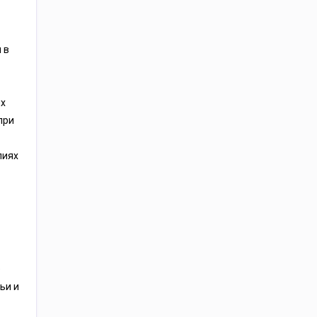
 в
ых
при
лиях
е
ьи и