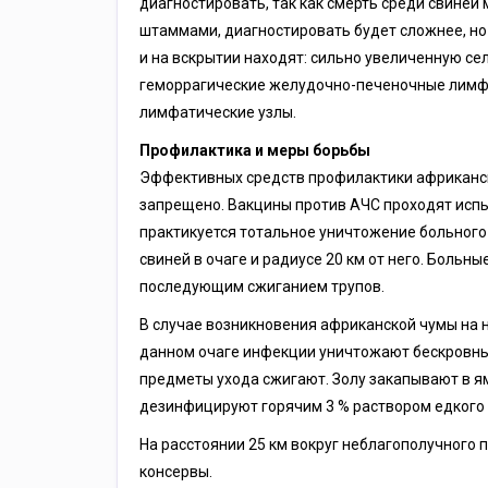
диагностировать, так как смерть среди свиней
штаммами, диагностировать будет сложнее, но 
и на вскрытии находят: сильно увеличенную се
геморрагические желудочно-печеночные лимфа
лимфатические узлы.
Профилактика и меры борьбы
Эффективных средств профилактики африканск
запрещено. Вакцины против АЧС проходят испы
практикуется тотальное уничтожение больного
свиней в очаге и радиусе 20 км от него. Боль
последующим сжиганием трупов.
В случае возникновения африканской чумы на н
данном очаге инфекции уничтожают бескровным
предметы ухода сжигают. Золу закапывают в я
дезинфицируют горячим 3 % раствором едкого 
На расстоянии 25 км вокруг неблагополучного 
консервы.