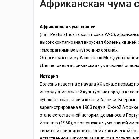
Африканская чума 
Африканская чума свиней
(лат. Pestis africana suum; сокр. АЧС), африк
высококонтагиозная вирусная болезнь свиней
геморрагиями во внутренних органах.
Относится к списку A согласно Международной
Для человека африканская чума свиней опасно
История
Болезнь известна с начала XX века, с первых п
интродукции свиней культурных пород в колон
субэкваториальной и южной Африки. Впервые
зарегистрирована в 1903 году в Южной Африке
этапе естественной истории, до выноса в Порту
Испанию (1960), африканская чума свиней имел
типичной природно-очаговой экзотической бол
естественной циркуляцией вируса в популяция