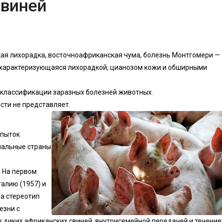
свиней
анская лихорадка, восточноафриканская чума, болезнь Монтгомери —
, характеризующаяся лихорадкой, цианозом кожи и обширными
 классификации заразных болезней животных.
сти не представляет.
опыток
иальные страны
. На первом
галию (1957) и
а стереотип
езни с
х диких африканских свиней, внутрисемейной передачей и течение