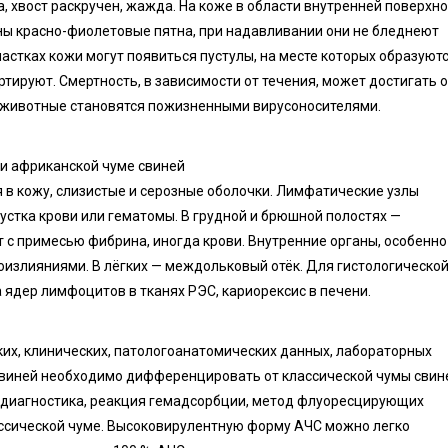
, хвост раскручен, жажда. На коже в области внутренней поверхн
тны красно-фиолетовые пятна, при надавливании они не бледнеют
астках кожи могут появиться пустулы, на месте которых образуют
тируют. Смертность, в зависимости от течения, может достигать о
х животные становятся пожизненными вирусоносителями.
и африканской чуме свиней
в кожу, слизистые и серозные оболочки. Лимфатические узлы
устка крови или гематомы. В грудной и брюшной полостях —
 с примесью фибрина, иногда крови. Внутренние органы, особенно
оизлияниями. В лёгких — междольковый отёк. Для гистологическо
ядер лимфоцитов в тканях РЭС, кариорексис в печени.
ких, клинических, патологоанатомических данных, лабораторных
свиней необходимо дифференцировать от классической чумы свин
диагностика, реакция гемадсорбции, метод флуоресцирующих
лассической чуме. Высоковирулентную форму АЧС можно легко