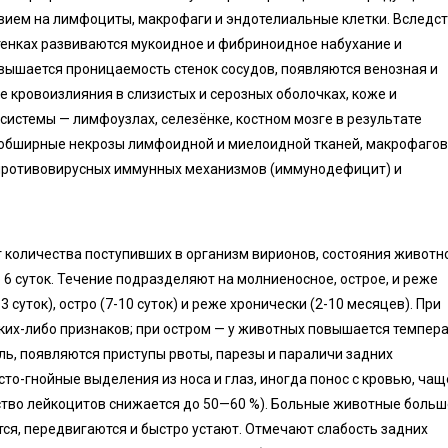
вием на лимфоциты, макрофаги и эндотелиальные клетки. Вследс
стенках развиваются мукоидное и фибриноидное набухание и
овышается проницаемость стенок сосудов, появляются венозная и
 кровоизлияния в слизистых и серозных оболочках, коже и
системы — лимфоузлах, селезёнке, костном мозге в результате
обширные некрозы лимфоидной и миелоидной тканей, макрофагов,
 противовирусных иммунных механизмов (иммунодефицит) и
 количества поступивших в организм вирионов, состояния животно
 6 суток. Течение подразделяют на молниеносное, острое, и реже
 суток), остро (7-10 суток) и реже хронически (2-10 месяцев). При
ких-либо признаков; при остром — у животных повышается темпер
ель, появляются приступы рвоты, парезы и параличи задних
то-гнойные выделения из носа и глаз, иногда понос с кровью, чащ
ество лейкоцитов снижается до 50—60 %). Больные животные больш
ся, передвигаются и быстро устают. Отмечают слабость задних