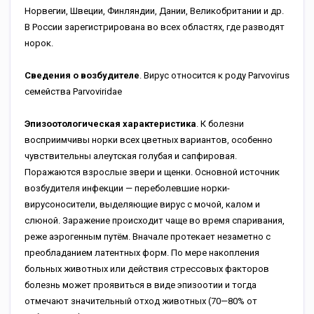
Норвегии, Швеции, Финляндии, Дании, Великобритании и др.
В России зарегистрирована во всех областях, где разводят
норок.
Сведения о возбудителе
. Вирус относится к роду Parvovirus
семейства Parvoviridae
Эпизоотологическая характеристика
. К болезни
восприимчивы норки всех цветных вариантов, особенно
чувствительны алеутская голубая и сапфировая.
Поражаются взрослые звери и щенки. Основной источник
возбудителя инфекции — переболевшие норки-
вирусоносители, выделяющие вирус с мочой, калом и
слюной. Заражение происходит чаще во время спаривания,
реже аэрогенным путём. Вначале протекает незаметно с
преобладанием латентных форм. По мере накопления
больных животных или действия стрессовых факторов
болезнь может проявиться в виде эпизоотии и тогда
отмечают значительный отход животных (70—80% от