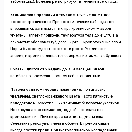
заболевших). Болезнь регистрируют в течение всего года.
Клинические признаки и течение
. Течение латентное
острое и хроническое. При остром течении наблюдается
внезапная смерть животных; при хроническом — звери
угнетены, аппетит понижен, температура тела до 41,7?C. На
слизистых оболочках губ, дёсен и рта — кровоточащие язвы.
Норки быстро худеют, отстают в росте. Развивается
анемия, в крови повышается содержание гамма-глобулинов.
Болезнь длится от 2 недель до 3—4 месяцев. Звери
погибают от кахексии. Прогноз неблагоприятный.
Патологоанатомические изменения
. Почки резко
увеличены, светло-оранжевого цвета, часто пятнистые
вследствие множественных точечных беловатых участков.
Их капсула легко снимается, под ней — звездчатые
кровоизлияния. Печень красного цвета, увеличена.
Селезёнка резко увеличена в объёме. В прямой кишке —
иногда сгустки крови. При гистологическом исследовании