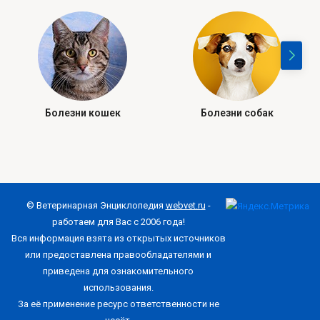
Болезни кошек
Болезни собак
© Ветеринарная Энциклопедия
webvet.ru
-
работаем для Вас с 2006 года!
Вся информация взята из открытых источников
или предоставлена правообладателями и
приведена для ознакомительного
использования.
За её применение ресурс ответственности не