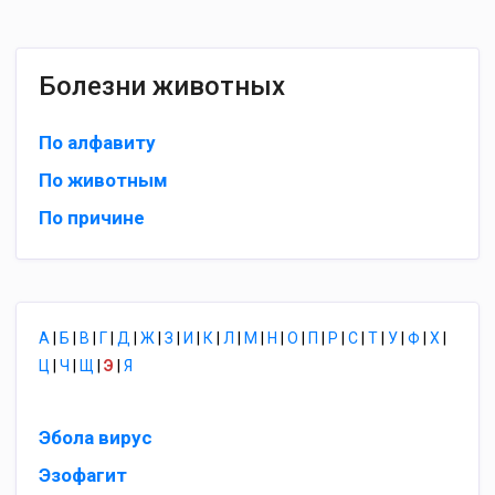
Болезни животных
По алфавиту
По животным
По причине
А
|
Б
|
В
|
Г
|
Д
|
Ж
|
З
|
И
|
К
|
Л
|
М
|
Н
|
О
|
П
|
Р
|
С
|
Т
|
У
|
Ф
|
Х
|
Ц
|
Ч
|
Щ
|
Э
|
Я
Эбола вирус
Эзофагит