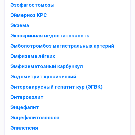
Эзофагостомозы
Эймериоз КРС
Экзема
Экзокринная недостаточность
Эмболотромбоз магистральных артерий
Эмфизема лёгких
Эмфизематозный карбункул
Эндометрит хронический
Энтеровирусный гепатит кур (ЭГВК)
Энтероколит
Энцефалит
Энцефалитозооноз
Эпилепсия