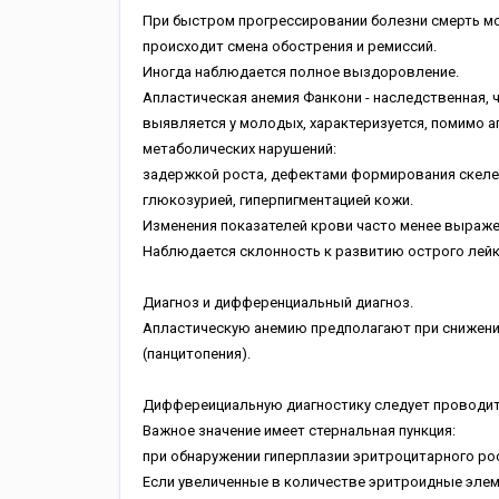
При быстром прогрессировании болезни смерть мо
происходит смена обострения и ремиссий.
Иногда наблюдается полное выздоровление.
Апластическая анемия Фанкони - наследственная,
выявляется у молодых, характеризуется, помимо а
метаболических нарушений:
задержкой роста, дефектами формирования скелет
глюкозурией, гиперпигментацией кожи.
Изменения показателей крови часто менее выраже
Наблюдается склонность к развитию острого лейк
Диагноз и дифференциальный диагноз.
Апластическую анемию предполагают при снижени
(панцитопения).
Диффереициальную диагностику следует проводит
Важное значение имеет стернальная пункция:
при обнаружении гиперплазии эритроцитарного ро
Если увеличенные в количестве эритроидные элем