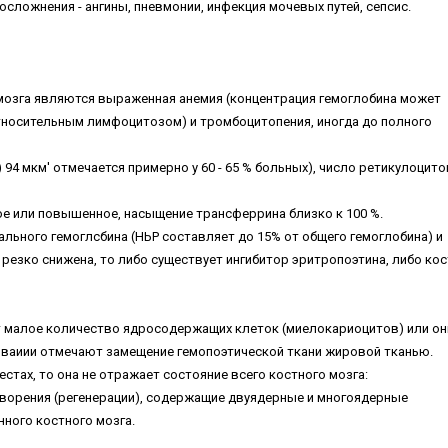
ложнения - ангины, пневмонии, инфекция мочевых путей, сепсис.
мозга являются выраженная анемия (концентрация гемоглобина может
с относительным лимфоцитозом) и тромбоцитопения, иногда до полного
4 мкм' отмечается примерно у 60 - 65 % больных), число ретикулоцито
е или повышенное, насыщение трансферрина близко к 100 %.
льного гемоглсбина (НЬР составляет до 15% от общего гемоглобина) и
резко снижена, то либо существует ингибитор эритропоэтина, либо ко
т малое количество ядросодержащих клеток (миелокариоцитов) или он
оваиии отмечают замещение гемопоэтической ткани жировой тканью.
стах, то она не отражает состояние всего костного мозга:
ворения (регенерации), содержащие двуядерные и многоядерные
ного костного мозга.