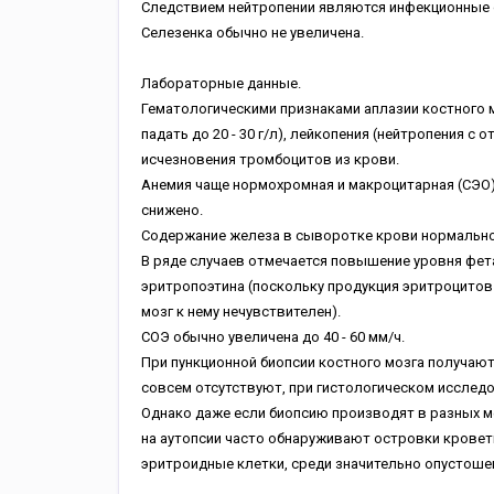
Следствием нейтропении являются инфекционные ос
Селезенка обычно не увеличена.
Лабораторные данные.
Гематологическими признаками аплазии костного 
падать до 20 - 30 г/л), лейкопения (нейтропения 
исчезновения тромбоцитов из крови.
Анемия чаще нормохромная и макроцитарная (СЭО) 9
снижено.
Содержание железа в сыворотке крови нормально
В ряде случаев отмечается повышение уровня фета
эритропоэтина (поскольку продукция эритроцитов 
мозг к нему нечувствителен).
СОЭ обычно увеличена до 40 - 60 мм/ч.
При пункционной биопсии костного мозга получаю
совсем отсутствуют, при гистологическом исслед
Однако даже если биопсию производят в разных ме
на аутопсии часто обнаруживают островки кровет
эритроидные клетки, среди значительно опустошен