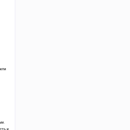
или
ми.
сть и