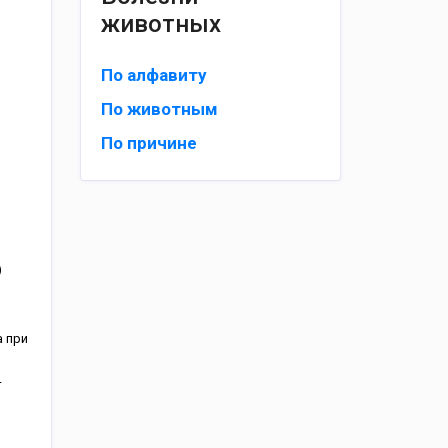
животных
По алфавиту
По животным
По причине
)
 при
т