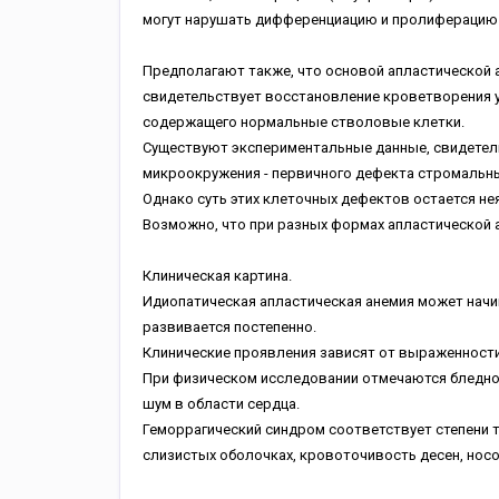
могут нарушать дифференциацию и пролиферацию 
Предполагают также, что основой апластической 
свидетельствует восстановление кроветворения у
содержащего нормальные стволовые клетки.
Существуют экспериментальные данные, свидетель
микроокружения - первичного дефекта стромальны
Однако суть этих клеточных дефектов остается нея
Возможно, что при разных формах апластической 
Клиническая картина.
Идиопатическая апластическая анемия может начи
развивается постепенно.
Клинические проявления зависят от выраженности
При физическом исследовании отмечаются бледно
шум в области сердца.
Геморрагический синдром соответствует степени 
слизистых оболочках, кровоточивость десен, нос