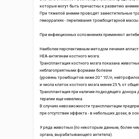
которые могут быть причастны к развитию анемии
При тяжелой анемии проводят заместительные тр
геморрагиях - переливания тромбоцитарной массы 
При инфекционных осложнениях применяют антиби
Наиболее перспективным методом лечения апласти
НЕА-антигенам костного мозга.
Трансплантация костного мозга показана животны
неблагоприятными формами болезни
(уровень тромбоцитов ниже 20 ° 10'/л, нейтрофилов
и числа клеток костного мозга менее 25 % от обще
Трансплантация при наличии подходящего донора 
терапии еще невелика.
В случаях невозможности трансплантации предприн
при отсутствии эффекта - в небольших дозах, в ос
У ряда животных (по некоторым данным, более чем
органа, вырабатывающего антитела).