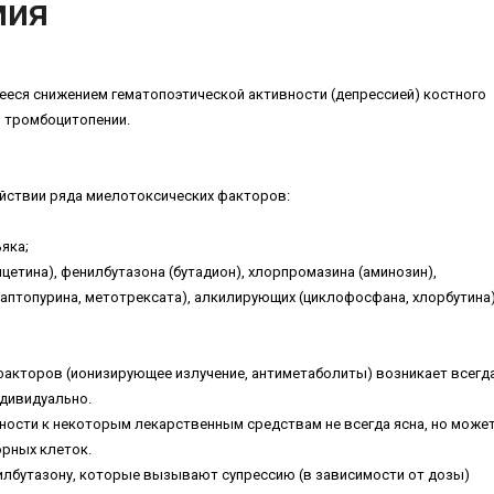
мия
ееся снижением гематопоэтической активности (депрессией) костного
и тромбоцитопении.
ействии ряда миелотоксических факторов:
ьяка;
етина), фенилбутазона (бутадион), хлорпромазина (аминозин),
каптопурина, метотрексата), алкилирующих (циклофосфана, хлорбутина
акторов (ионизирующее излучение, антиметаболиты) возникает всегда
ндивидуально.
ности к некоторым лекарственным средствам не всегда ясна, но може
орных клеток.
нилбутазону, которые вызывают супрессию (в зависимости от дозы)