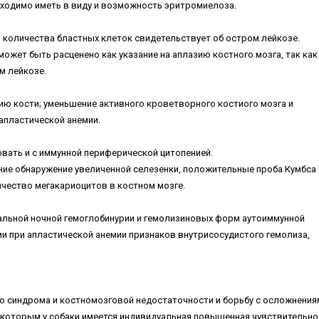
обходимо иметь в виду и возможность эритромиелоза.
 количества бластных клеток свидетельствует об остром лейкозе.
может быть расценено как указание на аплазию костного мозга, так как
м лейкозе.
ию кости; уменьшение активного кроветворного костиого мозга и
апластической анемии.
ать и с иммунной периферической цитопенией.
ние обнаружение увеличенной селезенки, положительные проба Кумбса 
ичество мегакариоцитов в костном мозге.
альной ночной гемоглобинурии и гемолизиновых форм аутоиммунной
и при апластической анемии признаков внутрисосудистого гемолиза,
о синдрома и костномозговой недостаточности и борьбу с осложнения
 которым у собаки имеется индивидуальная повышенная чувствительно