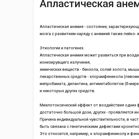
Апластическая ане
Апластическая анемия - состояние, характеризующ
мозга с развитием наряду с анемией также лейко- 
Этиологии и патогенез.
Апластическая анемия может развиться при возд
ионизирувщего излучения,
химических веществ - бензола, солей золота, мыш
лекарственных средств - хлорамфеникола (левомиц
мепробамата, дилантина, антиметаболитов (б-мер
и некоторых других средств.
Миелотоксический эффект от воздействия одних ф
достаточно большой дозе, других - проявляется и
Причина индивидуальной чувствительности, в част
быть связана с генетическими дефектами кронетн
Это относится, например, к хлорамфениколу и фе