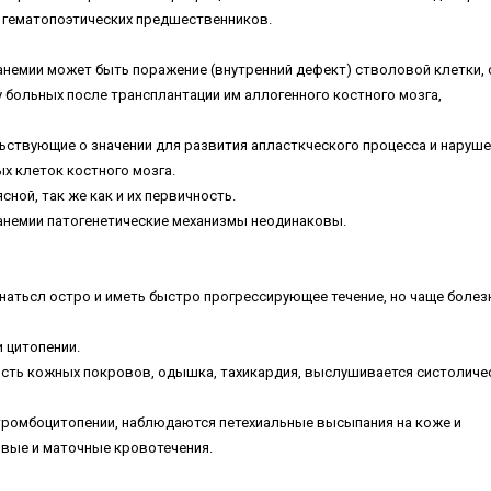
гематопоэтических предшественников.
анемии может быть поражение (внутренний дефект) стволовой клетки, 
 больных после трансплантации им аллогенного костного мозга,
ствующие о значении для развития апласткческого процесса и наруше
х клеток костного мозга.
сной, так же как и их первичность.
анемии патогенетические механизмы неодинаковы.
натьсл остро и иметь быстро прогрессирующее течение, но чаще болез
 цитопении.
сть кожных покровов, одышка, тахикардия, выслушивается систоличе
тромбоцитопении, наблюдаются петехиальные высыпания на коже и
овые и маточные кровотечения.