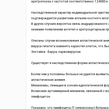
эритропоэза с частотой соответственно 1:24000 и 
Наследственный характер индивидуальной чувств
подтверждается развитием аплазии костного мозга
В других случаях вероятна связь индуцированног
низмами появлением антител к эритроцитарным п
Описаны случаи возникновения апластической ане
вируса гепатита изменять кариотип клеток, что б
Эпстайна - Барра, парвовирусом.
Существует и наследственная форма апластической
Более чем у половины больных не удается выявить
апластическая анемия.
Механизмы, лежащие в основе идиопатической фо
Возможен аутоиммунный механизм, связанный с воз
лимфоцитон.
Показано, что лимфоциты (Т-супрессоры) больных