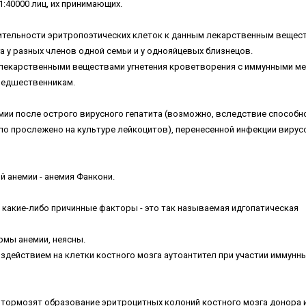
1:40000 лиц, их принимающих.
ительности эритропоэтических клеток к данным лекарственным вещес
 у разных членов одной семьи и у однояйцевых близнецов.
о лекарственными веществами угнетения кроветворения с иммунными ме
редшественникам.
мии после острого вирусного гепатита (возможно, вследствие способн
ыло прослежено на культуре лейкоцитов), перенесенной инфекции вирус
 анемии - анемия Фанкони.
 какие-либо причинные факторы - это так называемая идгопатическая
рмы анемии, неясны.
действием на клетки костного мозга аутоантител при участии иммунн
 тормозят образование эритроцитных колоний костного мозга донора 