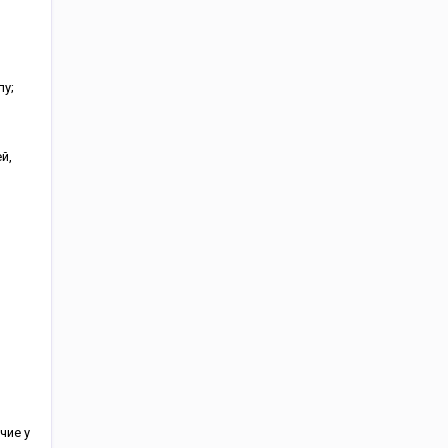
пу;
й,
чие у