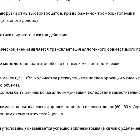
.
ансфузии отмытых эритроцитов, при выраженной тромбоцитопении и
(от одного донора).
отики широкого спектра действия.
ческой анемии является трансплантация аллогенного совместимого п
м молодого возраста, особенно с тяжелыми, прогностически
 менее 0,5 ° 10'!л, количества ретикулоцитов после коррекции менее че
го объема).
должна быть ранней, когда аллоиммунизация вследствие заместительн
имают попытку лечения преднизолоном в высоких дозах (60 - 80 мг/су
новном с гемостатической целыо.
 у половины) оказывается успешной спленэктомия (в связи с удаление