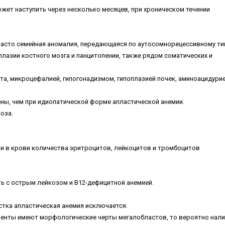
жет наступить через несколько месяцев, при хроническом течении
 часто семейная аномалия, передающаяся по аутосомнорецессивному ти
плазии костного мозга и панцитопении, также рядом соматических и
а, микроцефалией, гипогонадизмом, гипоплазией почек, аминоацидурие
ны, чем при идиопатической форме апластической анемии.
оза.
и в крови количества эритроцитов, лейкоцитов и тромбоцитов
ь с острым лейкозом и В12-дефицитной анемией.
стка апластическая анемия исключается.
енты имеют морфологические черты мегалобластов, то вероятно нали