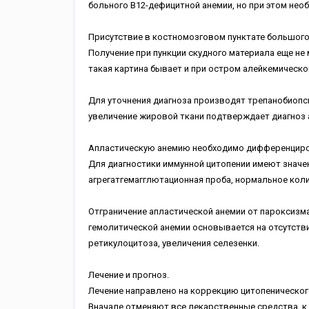
больного В12-дефицитной анемии, но при этом не
Присутствие в костномозговом пунктате большого
Получение при пункции скудного материала еще не 
такая картина бывает и при остром алейкемическо
Для уточнения диагноза производят трепанобиопс
увеличение жировой ткани подтверждает диагноз 
Апластическую анемию необходимо дифференциров
Для диагностики иммунной цитопении имеют значе
агрегатгемагглютационная проба, нормальное кол
Отграничение апластической анемии от пароксизм
гемолитической анемии основывается на отсутстви
ретикулоцитоза, увеличения селезенки.
Лечение и прогноз.
Лечение направлено на коррекцию цитопеническог
Вначале отменяют все лекарственные средства, к