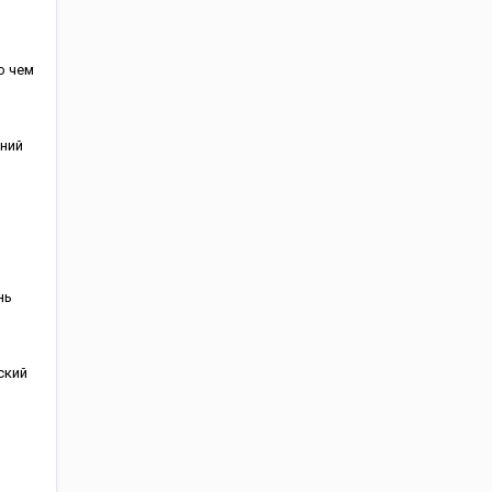
о чем
ний
нь
ский