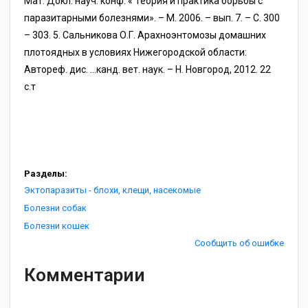
Мат. Докл. науч. конф. « Теория и практика борьбы с
паразитарными болезнями». – М. 2006. – вып. 7. – С. 300
– 303. 5. Сальникова О.Г. Арахноэнтомозы домашних
плотоядных в условиях Нижегородской области:
Автореф. дис. …канд. вет. наук. – Н. Новгород, 2012. 22
с.т
Разделы:
Эктопаразиты - блохи, клещи, насекомые
Болезни собак
Болезни кошек
Сообщить об ошибке
Комментарии