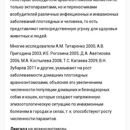
только эктопаразитами, но и переносчиками
возбудителей различных инфекционных и инвазионных
заболеваний плотоядных и человека, то есть
представляют непосредственную угрозу для здоровья
животных и людей.
Многие исследователи А.М. Титаренко 2000; А.В.
Пригодина 2003; И.Е. Рогозина 2005; Д.А. Аветисова
2006; М.А. Костылева 2008; Т.С. Катаева 2009; В.Н.
Зубарев 2011 и другие, указывают на рост
заболеваемости домашних плотоядных
арахноэнтомозами, объясняя это увеличением
численности популяции домашних и безнадзорных
собак и кошек, которые создают напряженную
эпизоотологическую ситуацию по инвазионным
болезням в городах и селах, т. к. способствуют росту
численности паразитов.
Диагноз
на арахноэнтомозы