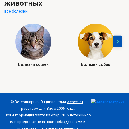
животных
все болезни
Болезни кошек
Болезни собак
© Ветеринарная Энциклопедия
webvet.ru
-
работаем для Вас с 2006 года!
Вся информация взята из открытых источников
или предоставлена правообладателями и
приведена для ознакомительного