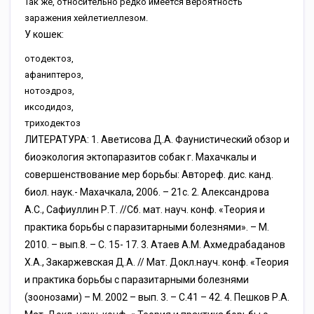
Так же, относительно редко имеется вероятность
заражения хейлетиеллезом.
У кошек:
отодектоз,
афаниптероз,
нотоэдроз,
иксодидоз,
триходектоз
ЛИТЕРАТУРА: 1. Аветисова Д.А. Фаунистический обзор и
биоэкология эктопаразитов собак г. Махачкалы и
совершенствование мер борьбы: Автореф. дис. канд.
биол. наук.- Махачкала, 2006. – 21с. 2. Александрова
А.С., Сафиуллин Р.Т. //Сб. мат. науч. конф. «Теория и
практика борьбы с паразитарными болезнями». – М.
2010. – вып.8. – С. 15- 17. 3. Атаев А.М. Ахмедрабаданов
Х.А., Закаржевская Д.А. // Мат. Докл.науч. конф. «Теория
и практика борьбы с паразитарными болезнями
(зоонозами) – М. 2002 – вып. 3. – С.41 – 42. 4. Пешков Р.А.