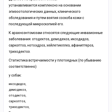
устанавливается комплексно на основании
эпизоотологических данных, клинического
обследования и путем взятия соскоба кожи с
последующей микроскопией его.
К арахноэнтомозам относятся следующие инвазионные
заболевания: отодектоз, демодекоз, иксодидоз,
саркоптоз, нотоэдроз, хейлетиеллез, афаниптероз,
триходектоз.
Статистика встречаемости у плотоядных (по убыванию
соответственно)
у собак:
иксодидоз,
демодекоз,
отодектоз,
саркоптоз,
триходектоз,