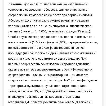
Лечение
должно быть первоначально направлено к
ускорению созревания абсцесса, для чего применяют
согревающий компресс из 2% раствора борной кислоты.
Абсцесс следует как можно скорее вскрыть и сделать
хороший сток для гноя. Рекомендуется антисептическое
лечение (риванол 1 : 1 000; перекись водорода 3% и др.).
Чтобы опухание скорее рассосалось, полезно смазывать
его ихтиоловой (10%), камфорной (10%), серортутной мазью,
использовать тепло в виде физиотерапевтических
процедур (лампа Соллюкс и др.). Лечение конъюнктивита и
кератита указано в соответствующих разделах. При
наличии общих септических явлений хорошее действие
оказывают интравенозное введение ректификованного
спирта (для лошади 15—20% раствор, 80—150 мл этого
спирта на изотоническом растворе NaCl) и сульфамидные
препараты: сульфидин, сульфазол, стрептоцид (для
лошади per os от 15 до 30,0 в день). Интравенозно также
инъицируют обыкновенный красный стрептоцид
(стрептоцид 4,0; спирта ректификованного 50,0; глюкозы