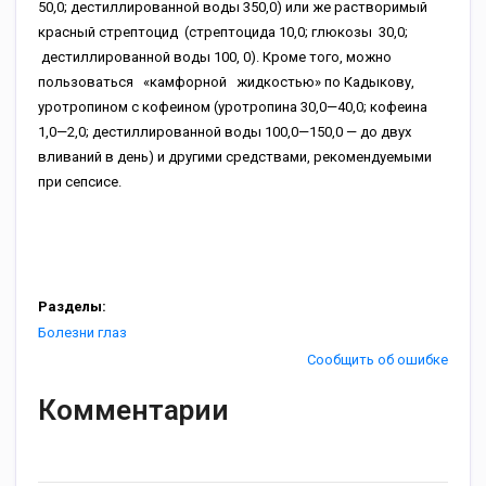
50,0; дестиллированной воды 350,0) или же растворимый
красный стрептоцид (стрептоцида 10,0; глюкозы 30,0;
дестиллированной воды 100, 0). Кроме того, можно
пользоваться «камфорной жидкостью» по Кадыкову,
уротропином с кофеином (уротропина 30,0—40,0; кофеина
1,0—2,0; дестиллированной воды 100,0—150,0 — до двух
вливаний в день) и другими средствами, рекомендуемыми
при сепсисе.
Разделы:
Болезни глаз
Сообщить об ошибке
Комментарии