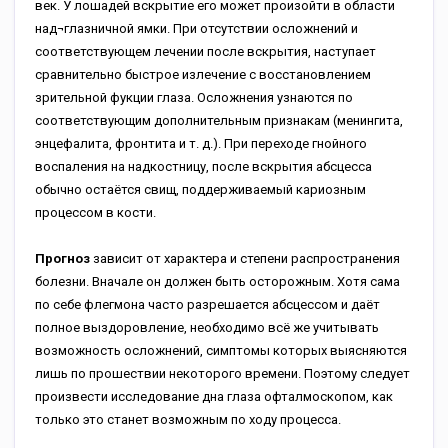
век. У лошадей вскрытие его может произойти в области
над¬глазничной ямки. При отсутствии осложнений и
соответствующем лечении после вскрытия, наступает
сравнительно быстрое излечение с восстановлением
зрительной фукции глаза. Осложнения узнаются по
соответствующим дополнительным признакам (менингита,
энцефалита, фронтита и т. д.). При переходе гнойного
воспаления на надкостницу, после вскрытия абсцесса
обычно остаётся свищ, поддерживаемый кариозным
процессом в кости.
Прогноз
зависит от характера и степени распространения
болезни. Вначале он должен быть осторожным. Хотя сама
по себе флегмона часто разрешается абсцессом и даёт
полное выздоровление, необходимо всё же учитывать
возможность осложнений, симптомы которых выясняются
лишь по прошествии некоторого времени. Поэтому следует
произвести исследование дна глаза офталмоскопом, как
только это станет возможным по ходу процесса.