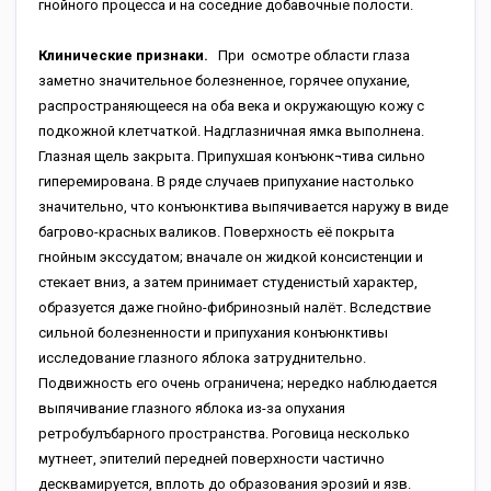
гнойного процесса и на соседние добавочные полости.
Клинические признаки.
При осмотре области глаза
заметно значительное болезненное, горячее опухание,
распространяющееся на оба века и окружающую кожу с
подкожной клетчаткой. Надглазничная ямка выполнена.
Глазная щель закрыта. Припухшая конъюнк¬тива сильно
гиперемирована. В ряде случаев припухание настолько
значительно, что конъюнктива выпячивается наружу в виде
багрово-красных валиков. Поверхность её покрыта
гнойным экссудатом; вначале он жидкой консистенции и
стекает вниз, а затем принимает студенистый характер,
образуется даже гнойно-фибринозный налёт. Вследствие
сильной болезненности и припухания конъюнктивы
исследование глазного яблока затруднительно.
Подвижность его очень ограничена; нередко наблюдается
выпячивание глазного яблока из-за опухания
ретробулъбарного пространства. Роговица несколько
мутнеет, эпителий передней поверхности частично
десквамируется, вплоть до образования эрозий и язв.