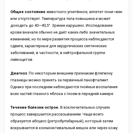
Общее состояние
животного угнетённое, аппетит пони¬жен
или отсутствует. Температура тела повышена и может
доходить до 40—40,5°. Зрение нарушено. Исследование
крови вначале обычно не даёт каких-либо значительных
изменений, но по мере развития процесса наблюдаются
сдвиги, характерные для хирургических септических
заболеваний, в частности, в нейтрофильной группе
лейкоцитов.
Диагноз
. По некоторым внешним признакам флегмону
глазницы можно принять за первичный панофталмит.
Однако при последнем наблюдаются гнойные воспаления
всех частей глазного яблока с гноем в передней камере.
Течение болезни острое.
В исключительных случаях
процесс завершается рассасыванием. Чаще всего
образуется абсцесс (ретробулъбарный), который затем
вскрывается в конъюнктивальный мешок или через кожу