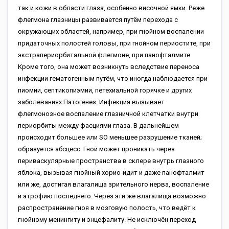
так и кожи в области глаза, особенно височной ямки. Реже
флегмона глазницы развивается путём перехода с
окружающих областей, например, при гнойном воспалении
придаточных полостей головы, при гнойном периостите, при
экстрапериорбитальной флегмоне, при панофталмите.
Кроме того, она может возникнуть вследствие переноса
инфекции гематогенным путём, что иногда наблюдается при
пиомии, септикопиэмии, петехиальной горячке и других
заболеваниях.Патогенез. Инфекция вызывает
флегмонозное воспаление глазничной клетчатки внутри
периорбиты между фасциями глаза. В дальнейшем
происходит большее или SO меньшее разрушение тканей;
образуется абсцесс. Гной может проникать через
периваскулярные пространства в склере внутрь глазного
яблока, вызывая гнойный хорио-идит и даже панофталмит
или же, достигая влагалища зрительного нерва, воспаление
и атрофию последнего. Через эти же влагалища возможно
распространение гноя в мозговую полость, что ведёт к
гнойному менингиту и энцефалиту. Не исключён переход