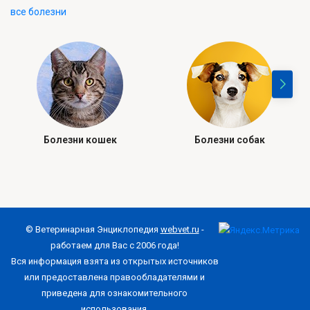
все болезни
Болезни кошек
Болезни собак
© Ветеринарная Энциклопедия
webvet.ru
-
работаем для Вас с 2006 года!
Вся информация взята из открытых источников
или предоставлена правообладателями и
приведена для ознакомительного
использования.