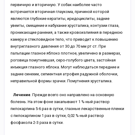
первичную и вторичную. У собак наиболее часто
встречается вторичная глаукома, причиной которой
являются глубокие кератиты, иридоциклиты, задние
увеиты, смещение и набухание хрусталика, контузии глаза,
проникающие ранения, а также кровоизлияния в переднюю
камеру и стекловидное тело, что приводит к повышению
внутриглазного давления от 30 до 70 мм рт ст. При
пальпации глазное яблоко плотное, увеличено в размерах,
роговица помутневшая, серо-голубого цвета, застойная
инъекция глазного яблока. Могут наблюдаться передние и
задние синехии, сегментная атрофия радужной оболочки,
неправильной формы зрачки. Помутнения хрусталика.
Лечение
. Прежде всего оно направлено на основную
болезнь. На этом фоне закапывают 1 %-ный раствор
пилокарпина 5-6 раз в сутки, глазные лекарственные пленки
с пилокарпином 1 раз в сутки, 0,02 %-ный раствор
фосфакола 2-3 раза в сутки.