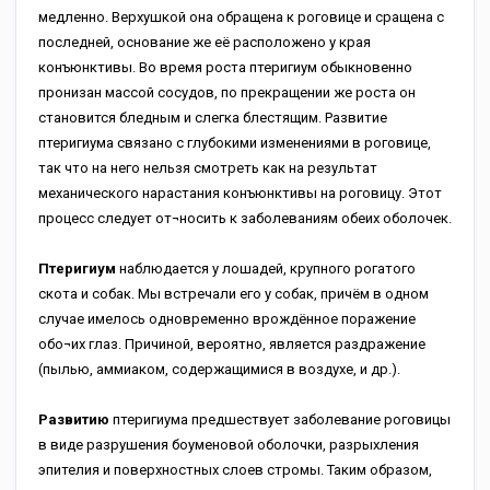
медленно. Верхушкой она обращена к роговице и сращена с
последней, основание же её расположено у края
конъюнктивы. Во время роста птеригиум обыкновенно
пронизан массой сосудов, по прекращении же роста он
становится бледным и слегка блестящим. Развитие
птеригиума связано с глубокими изменениями в роговице,
так что на него нельзя смотреть как на результат
механического нарастания конъюнктивы на роговицу. Этот
процесс следует от¬носить к заболеваниям обеих оболочек.
Птеригиум
наблюдается у лошадей, крупного рогатого
скота и собак. Мы встречали его у собак, причём в одном
случае имелось одновременно врождённое поражение
обо¬их глаз. Причиной, вероятно, является раздражение
(пылью, аммиаком, содержащимися в воздухе, и др.).
Развитию
птеригиума предшествует заболевание роговицы
в виде разрушения боуменовой оболочки, разрыхления
эпителия и поверхностных слоев стромы. Таким образом,