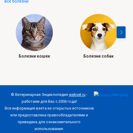
все болезни
Болезни кошек
Болезни собак
© Ветеринарная Энциклопедия
webvet.ru
-
работаем для Вас с 2006 года!
Вся информация взята из открытых источников
или предоставлена правообладателями и
приведена для ознакомительного
использования.