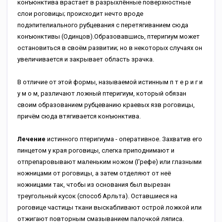
конъюнктива врастает в разрыхлённые поверхностные
слои роговицы; происходит нечто вроде
подэпителиального рубцевания с перетягиванием сюда
конъюнктивы (Одинцов).Образовавшись, птеригиум может
остановиться в своём развитии; но в некоторых случаях он
увеличивается и закрывает область зрачка.
В отличие от этой формы, называемой истинным п т е р и г и
у м о м, различают ложный птеригиум, который обязан
своим образованием рубцеванию краевых язв роговицы,
причём сюда втягивается конъюнктива.
Лечение
истинного птеригиума - оперативное. Захватив его
пинцетом у края роговицы, слегка приподнимают и
отпрепаровывают маленьким ножом (Грефе) или глазными
ножницами от роговицы, а затем отделяют от неё
ножницами так, чтобы из основания был вырезан
треугольный кусок (способ Арльта). Оставшиеся на
роговице частицы ткани выскабливают острой ложкой или
отжигают повторным смазыванием палочкой ляписа.