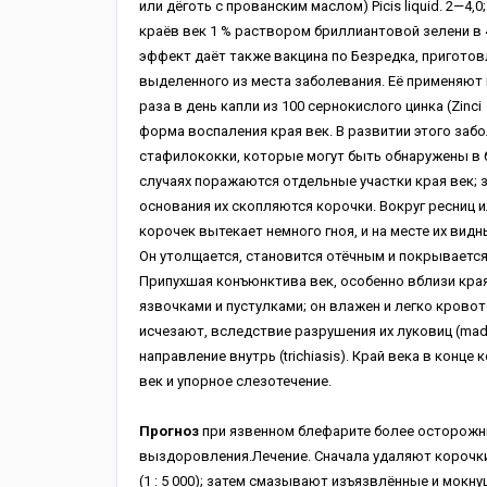
или дёготь с прованским маслом) Picis liquid. 2—4,0
краёв век 1 % раствором бриллиантовой зелени в 40—70
эффект даёт также вакцина по Безредка, приготов
выделенного из места заболевания. Её применяют 
раза в день капли из 100 сернокислого цинка (Zinci su
форма воспаления края век. В развитии этого заб
стафилококки, которые могут быть обнаружены в б
случаях поражаются отдельные участки края век; з
основания их скопляются корочки. Вокруг ресниц
корочек вытекает немного гноя, и на месте их вид
Он утолщается, становится отёчным и покрываетс
Припухшая конъюнктива век, особенно вблизи кра
язвочками и пустулками; он влажен и легко кров
исчезают, вследствие разрушения их луковиц (mada
направление внутрь (trichiasis). Край века в конце
век и упорное слезотечение.
Прогноз
при язвенном блефарите более осторожн
выздоровления.Лечение. Сначала удаляют корочки
(1 : 5 000); затем смазывают изъязвлённые и мокн