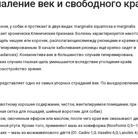
аление век и свободного кр
, у собак и протекает в двух видах: marginalis squamosa и marginalis
текает хронически.Клинические признаки. Болезнь характеризуется неко
упь чешуек или корочек, располагающихсямежду ресницами и краями в
 гиперемированным. В начале заболевания ресницы ещё крепко сидят в
adarosis). Конъюнктива век в большинство случаев гиперемирована;
ких случаях глазная щель уменьшается вследствие утолщения краёв
 расстройство зрения.
представляет одно из самых упорных страданий век. По выздоровлении
ивотному хорошее содержание, чистое, вентилируемое помещение; при
ная сетка для лошадей, шейный воротник для собак).
ом, смоченным эфиром или маслом, после чего края век смазывают дв
ной ртути. Кроме того, применяют мазь из новиформа (Noviformii 0,5—1,
учаях — мазь из можжевёлового дёгтя (01. Cadini 1,0; Vaselini 6,0; Lanolini 4,