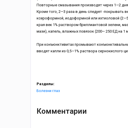
Повторные смазывания производят через 1—2 дня,
Кроме того, 2—3 раза в день следует -покрывать 
ксероформной, иодоформной или ихтиоловой (2—5%
края век 1% раствором бриллиантовой зелени, мазь
мази), капель, влажных повязок (200— 250 ЕД на 1 
При конъюнктивитах промывают конъюнктивальный 
вводят капли из 0,5—1% раствора сернокислого ци
Разделы:
Болезни глаз
Комментарии