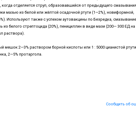
 когда отделяется струп, образовавшийся от предыдущего смазывания
веки мазью из белой или жёлтой осадочной ртути (1—2%), новиформной,
). Используют также с успехом аутовакцины по Безредка, смазывани
 из белого стрептоцида (20%), пенициллин в виде мази (200— 300 ЕД на 
мл раствора).
мешок 2—3% раствором борной кислоты или 1 : 5000 цианистой ртути
нка, 2—5% протаргола.
Сообщить об о