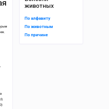
ая
животных
По алфавиту
По животным
торым
ек.
По причине
,
а
0;
0)