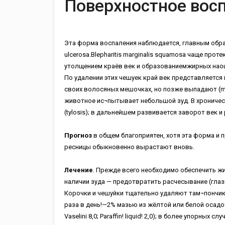
Поверхностное восп
Эта форма воспаления наблюдается, главным образом
ulcerosa.Blepharitis marginalis squamosa чаще про
утолщением краёв век и образованиемжирных наощ
По удалении этих чешуек край век представляется
своих волосяных мешочках, но позже выпадают (m
животное ис¬пытывает небольшой зуд. В хроничес
(tylosis); в дальнейшем развивается заворот век и
Прогноз
в общем благоприятен, хотя эта форма и 
ресницы обыкновенно вырастают вновь.
Лечение
. Прежде всего необходимо обеспечить ж
наличии зуда — предотвратить расчесывание (глаз
Корочки и чешуйки тщательно удаляют там¬пончик
раза в день!—2% мазью из жёлтой или белой осадоч
Vaselini 8,0; Paraffin! liquid! 2,0); в более упорных сл