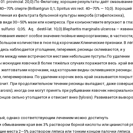
; 01. provincial. 20,0).По Филатову, хорошие результаты даёт смазывание
% спирте (Brilliantgrun 0,1; Spiritus vini rect. 40—70% — 10,0). Хороший
ленная из фильтрата бульонной культуры микроба (стафилококка),
в виде 30—50% мази или компресса. При конъюнктивите впускают в гла
lfurici 0,05; Aq. destil-lat. 10,0).Blepharitis marginalis ulcerosa — язвен
олевания имеют особое значение гнойные микроорганизмы, в частности
ольшом количестве в гное под корочками.Клинические признаки. В лёг
десь наблюдается утолщение, гиперемия; ресницы склеиваются, и у
 или между ними встречаются местами небольшие пустулы.По удалении
ны мокнущие язвочки.В более тяжёлых случаях поражается весь .край ве
я желтоватыми корочками, над которыми видны склеившиеся ресницы.
я, гиперемирована. По удалении корочек весь край оказывается покры
оточит. При продолжительном течении ресницы выпадают, даже соверш
rosis); иногда они могут принять при рубцевании язвочек ненормально
 концов сильно утолщается и отвисает вниз (tylosis). Развивается вывор
ый, однако соответствующим лечением можно достигнуть
 обмыванием края век 3% раствором борной кислоты или цианистой р
ущие места 2—5% раствором ляписа или тонким концом палочки ляписа.