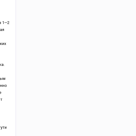
з 1—2
ная
,
ких
ка.
тым
енно
е
от
тути