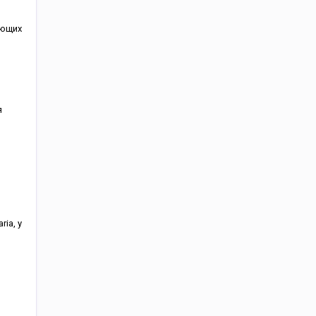
ующих
я
ria, у