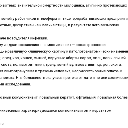
. животных, значительной смертности молодняка, атипично протекающих
олезней у работников птицеферм и птицеперерабатывающих предприяти
летные, декоративные и певчие птицы, в результате чего возможно
аче возбудителя инфекции.
 и здравоохранению т. к. многие из них — зооантропонозы.
ющие различную клиническую картину и патологоанатомические изменен
, овец, коз, кошек, мышей, вирусные аборты коров, овец, ков и свиней,
кота, полиартрит ягнят, гранулезный вульвовагинит кр. рог. скота,
я лимфогранулема и трахома человека, неориккетсиозные гепато- и
ловека. Н. в большинстве случаев протекают латентно или хронически
ми исследований.
ый конъюнктивит, повальный кератит, офтальмия, повальная болез
иккетсиями, характеризующаяся конъюнктивитом и кератитом.
пе.