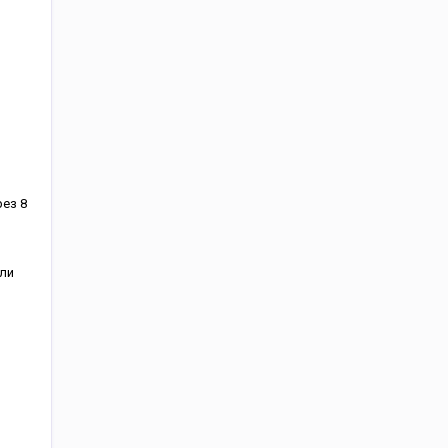
ез 8
ли