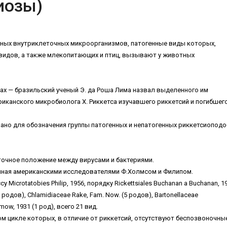
иозы)
ных внутриклеточных микроорганизмов, патогенные виды которых,
видов, а также млекопитающих и птиц, вызывают у животных
ах — бразильский ученый Э. да Роша Лима назвал выделенного им
риканского микробиолога Х. Риккетса изучавшего риккетсий и погибшег
ано для обозначения группы патогенных и непатогенных риккетсиопод
очное положение между вирусами и бактериями.
нная американскими исследователями Ф.Холмсом и Филипом.
Мiсrotatobies Philip, 1956, порядку Rickettsiales Buchanan a Buchanan, 19
 родов), Chlamidiaceae Rake, Fam. Now. (5 родов), Bartonellaceae
mow, 1931 (1 род), всего 21 вид.
м цикле которых, в отличие от риккетсий, отсутствуют беспозвоночны