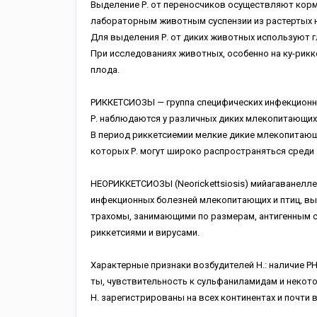
Выделение Р. от переносчиков осуществляют корм
лабораторным животным суспензии из растертых 
Для выделения Р. от диких животных используют 
При исследованиях животных, особенно на ку-рикк
плода.
РИККЕТСИОЗЫ — группа специфических инфекционн
Р. наблюдаются у различных диких млекопитающих
В период риккетсиемии мелкие дикие млекопитающи
которых Р. могут широко распространяться среди
НЕОРИККЕТСИОЗЫ (Neorickettsiosis) мийагаванелл
инфекционных болезней млекопитающих и птиц, в
трахомы, занимающими по размерам, антигенным 
риккетсиями и вирусами.
Характерные признаки возбудителей Н.: наличие Р
ты, чувствительность к сульфаниламидам и некото
Н. зарегистрированы на всех континентах и почти в