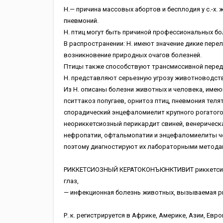
Н.— причина массовых абортов и бесплодия у с.-х
пневмоний.
Н. птиц могут быть причиной профессиональных б
В распространении: Н. имеют значение дикие пере
возникновение природных очагов болезней.
Птицы также способствуют трансмиссивной перед
Н. представляют серьезную угрозу животноводству
Из Н. описаны болезни животных и человека, име
пситтакоз попугаев, орнитоз птиц, пневмония телят
спорадический энцефаломиелит крупного рогатого с
неориккетсиозный перикардит свиней, венерическа
нефропатии, офтальмопатии и энцефаломиелиты че
поэтому диагностируют их лабораторными метода
РИККЕТСИОЗНЫЙ КЕРАТОКОНЪЮНКТИВИТ риккетсиозн
глаз,
— инфекционная болезнь животных, вызываемая р
Р. к. регистрируется в Африке, Америке, Азии, Евро