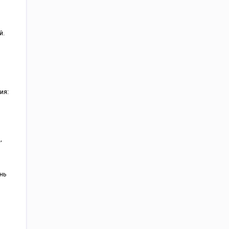
й.
ия:
,
нь