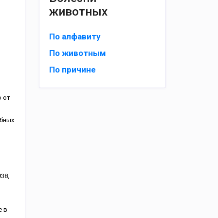
животных
По алфавиту
По животным
По причине
о от
обных
38,
е в