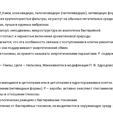
—1,0 мкм, кокковидную, палочковидную (гантелевидную), нитевидную ф
ерез крупнопористые фильтры, не растут на обычных питательных среда
х, лучше в куриных эмбрионах.
капсул, неподвижны; микроструктура их аналогична бактерийной.
ротопласт и зернистые включения хроматиновой природы.
агается, что эта особенность связана с поступлением в клетки риккетс
го они поддерживают энергетический обмен.
втономны, их принято называть энергетическими паразитами. Р. содер
Гимзы, Циля — Нильсена, Маккиавелла в модификации П. Ф. Здродовс
ожающиеся в цитоплазме или в цитоплазме и ядре поражаемых клеток
ением (нитевидные формы). Р.— аэробы: активно окисляют глютамино
тны в отношении глюкозы.
ологических реакциях с бактерийными токсинами.
 отличие от бактерийных токсинов, не выделяются в окружающую среду. 