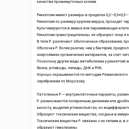
качестве промежуточных хозяев.
Риккетсии имеют размеры в пределах 0,2—0,3×0,3
Риккетсии по размеру крупнее вируса, проходят ч
Культивируются в живых или переживающих клетка
Риккетсии грамотрицательны, не образуют спор и 
В теле Р. различают оболочечные образования, п
Оболочка Р. более рыхлая, чем у бактерий, предпол
энергоёмких органических материалов, за счет че
Поскольку другие виды метаболизма у риккетсий а
белки, углеводы, липиды, ДНК и РНК.
Хорошо окрашиваются по методам Романовского — 
серебрением по Морозову.
Патогенные Р.— внутриклеточные паразиты, размн
Р. размножаются поперечным делением или дробл
кислоту, выделяя углекислый газ, но индифферен
Образуют токсические вещества, сходные в иммун
Токсические вещества Р. связаны с их телами и, в
образуют гемолизины.