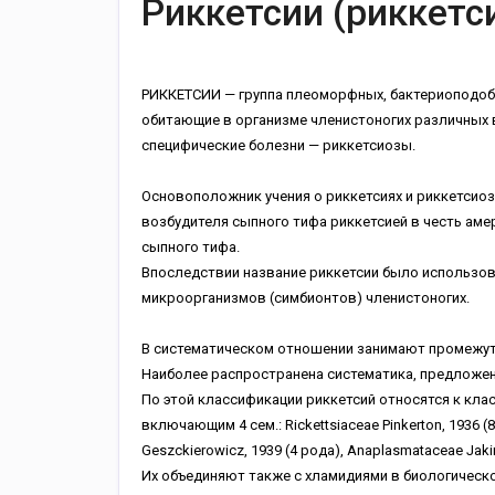
Риккетсии (риккетс
РИККЕТСИИ — группа плеоморфных, бактериоподоб
обитающие в организме членистоногих различных 
специфические болезни — риккетсиозы.
Основоположник учения о риккетсиях и риккетсиоз
возбудителя сыпного тифа риккетсией в честь аме
сыпного тифа.
Впоследствии название риккетсии было использов
микроорганизмов (симбионтов) членистоногих.
В систематическом отношении занимают промежут
Наиболее распространена систематика, предложе
По этой классификации риккетсий относятся к классу 
включающим 4 сем.: Rickettsiaceae Pinkerton, 1936 (8
Geszckierowicz, 1939 (4 рода), Anaplasmataceae Jaki
Их объединяют также с хламидиями в биологическо