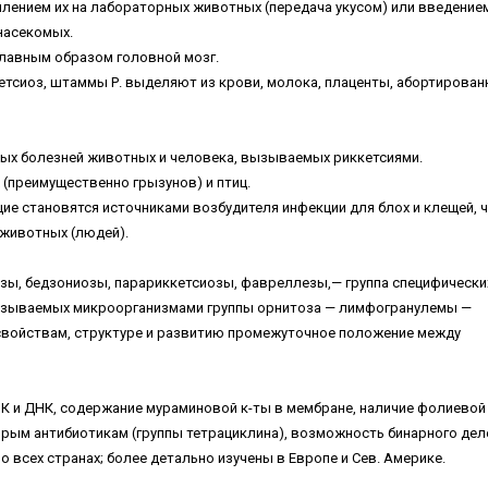
лением их на лабораторных животных (передача укусом) или введение
насекомых.
главным образом головной мозг.
етсиоз, штаммы Р. выделяют из крови, молока, плаценты, абортирован
ых болезней животных и человека, вызываемых риккетсиями.
 (преимущественно грызунов) и птиц.
е становятся источниками возбудителя инфекции для блох и клещей, 
 животных (людей).
езы, бедзониозы, парариккетсиозы, фавреллезы,— группа специфически
ызываемых микроорганизмами группы орнитоза — лимфогранулемы —
свойствам, структуре и развитию промежуточное положение между
НК и ДНК, содержание мураминовой к-ты в мембране, наличие фолиевой 
рым антибиотикам (группы тетрациклина), возможность бинарного дел
о всех странах; более детально изучены в Европе и Сев. Америке.