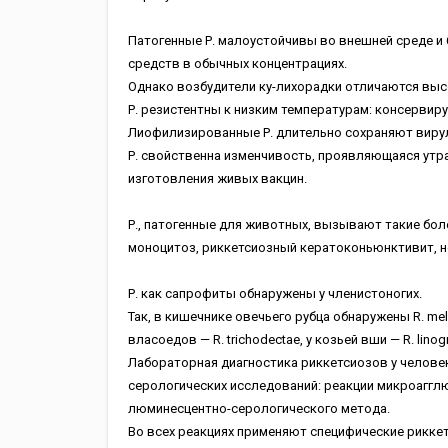
Патогенные Р. малоустойчивы во внешней среде и
средств в обычных концентрациях.
Однако возбудители ку-лихорадки отличаются вы
Р. резистентны к низким температурам: консервирую
Лиофилизированные Р. длительно сохраняют виру
Р. свойственна изменчивость, проявляющаяся утр
изготовления живых вакцин.
Р., патогенные для животных, вызывают такие бол
моноцитоз, риккетсиозный кератоконьюнктивит, н
Р. как сапрофиты обнаружены у членистоногих.
Так, в кишечнике овечьего рубца обнаружены R. meloph
власоедов — R. trichodectae, у козьей вши — R. linog
Лабораторная диагностика риккетсиозов у человек
серологических исследований: реакции микроагглют
люминесцентно-серологического метода.
Во всех реакциях применяют специфические рикке