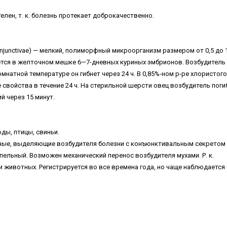
елен, т. к. болезнь протекает доброкачественно.
 conjunctivae) — мелкий, полиморфный микроорганизм размером от 0,5 до 
ется в желточном мешке 6—7-дневных куриных эмбрионов. Возбудитель Р
натной температуре он гибнет через 24 ч. В 0,85%-ном р-ре хлористого
е свойства в течение 24 ч. На стерильной шерсти овец возбудитель поги
й через 15 минyт.
юды, птицы, свиньи.
ные, выделяющие возбудителя болезни с конъюнктивальным секретом 
пельный. Возможен механический перенос возбудителя мухами. Р. к.
животных. Регистрируется во все времена года, но чаще наблюдается 