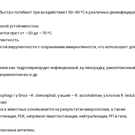
 быстро погибают при воздействии t 50—60 ºС и различных дезинфицир
сокой устойчивостью.
тся при t от —20 до —70 ºС.
лентность.
атой вирулентности с сохранением иммуногенности, что используют дл
езни как: гидроперикардит инфекционный, ку-лихорадку, риккетсиозный
еориккетсиозы и др.
agi г у блох —R. ctenoephali, у вшей — R. ассоhalimae, у клопов R. lectula
natii
а и животных основывается на результатах микроскопии, а также
инации, РСК, непрямой гемагглютинации, нейтрализации, РП в геле,
тсиозные антигены.