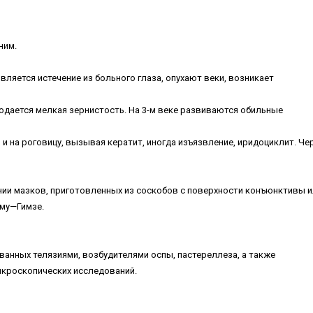
ним.
ляется истечение из больного глаза, опухают веки, возникает
юдается мелкая зернистость. На 3-м веке развиваются обильные
 на роговицу, вызывая кератит, иногда изъязвление, иридоциклит. Чер
ии мазков, приготовленных из соскобов с поверхности конъюнктивы и
ому—Гимзе.
ванных телязиями, возбудителями оспы, пастереллеза, а также
икроскопических исследований.