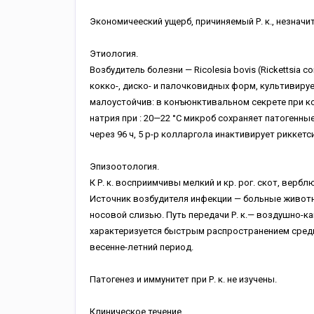
Экономичееский ущерб, причиняемый Р. к., незначит
Этиология.
Возбудитель болезни — Ricolesia bovis (Rickettsia
кокко-, диско- и палочковидных форм, культивиру
малоустойчив: в конъюнктивальном секрете при ком
натрия при : 20—22 °С микроб сохраняет патогенны
через 96 ч, 5 р-р колларгола инактивирует риккетси
Эпизоотология.
К Р. к. восприимчивы мелкий и кр. рог. скот, вербл
Источник возбудителя инфекции — больные живот
носовой слизью. Путь передачи Р. к.— воздушно-ка
характеризуется быстрым распространением среди 
весенне-летний период.
Патогенез и иммунитет при Р. к. не изучены.
Клиническое течение.