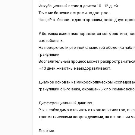
Инкубационный период длится 10—12 дней.
Течение болезни острое и подострое.
Чаще Р. к. бывает односторонним, реже двусторон
У больных животных поражается конъюнктива, появ
светобоязнь.
На поверхности отечной слизистой оболочки набл
грануляции.
Воспалительный процесс может распространиться и
—10 дней животные выздоравливают.
Диагноз основан на микроскопическом исследован
грануляций с 3-го века, окрашенных по Романовск
Дифференциальный диагноз.
Р. к. необходимо отличать от конъюнктивитов, выз
травматическими повреждениями, на основании м
Лечение.