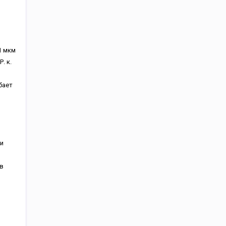
1 мкм
. к.
бает
и
в