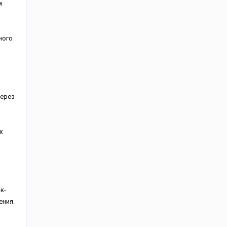
м
ного
через
х
к-
ения.