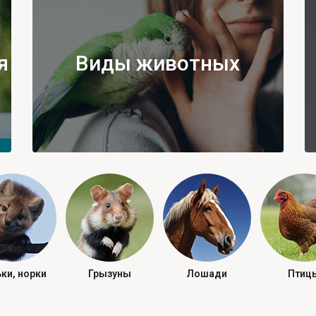
я
Виды животных
ки, норки
Грызуны
Лошади
Птиц