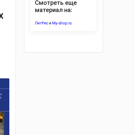
Смотреть еще
материал на:
х
ЛитРес
и
My-shop.ru