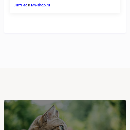
ЛитРес
и
My-shop.ru