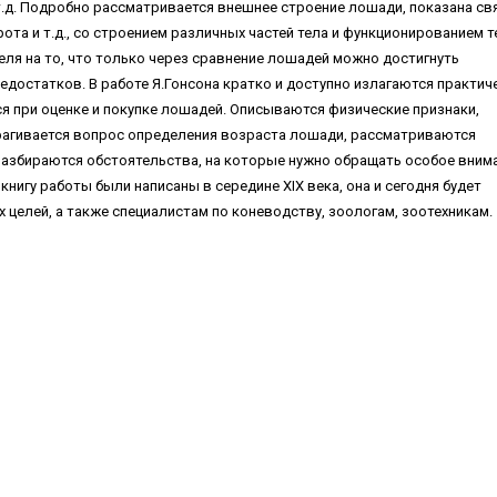
т.д. Подробно рассматривается внешнее строение лошади, показана св
рота и т.д., со строением различных частей тела и функционированием т
еля на то, что только через сравнение лошадей можно достигнуть
едостатков. В работе Я.Гонсона кратко и доступно излагаются практич
 при оценке и покупке лошадей. Описываются физические признаки,
агивается вопрос определения возраста лошади, рассматриваются
 разбираются обстоятельства, на которые нужно обращать особое вним
книгу работы были написаны в середине XIX века, она и сегодня будет
 целей, а также специалистам по коневодству, зоологам, зоотехникам.