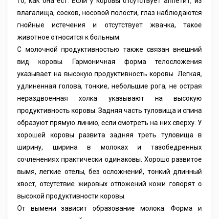
то, как она ест. Если у коровы отсутствует аппетит, из
влагалища, сосков, носовой полости, глаз наблюдаются
гнойные истечения и отсутствует жвачка, такое
животное относится к больным.
С молочной продуктивностью также связан внешний
вид коровы. Гармоничная форма телосложения
указывает на высокую продуктивность коровы. Легкая,
удлиненная голова, тонкие, небольшие рога, не острая
нераздвоенная холка указывают на высокую
продуктивность коровы. Задняя часть туловища и спина
образуют прямую линию, если смотреть на них сверху. У
хорошей коровы развита задняя треть туловища в
ширину, ширина в молоках и тазобедренных
сочленениях практически одинаковы. Хорошо развитое
вымя, легкие отелы, без осложнений, тонкий длинный
хвост, отсутствие жировых отложений кожи говорят о
высокой продуктивности коровы.
От вымени зависит образование молока. Форма и