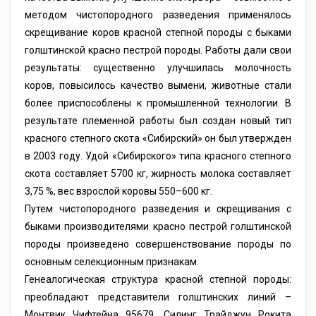
методом чистопородного разведения применялось
скрещивание коров красной степной породы с быками
голштинской красно пестрой породы. Работы дали свои
результаты: существенно улучшилась молочность
коров, повысилось качество вымени, животные стали
более приспособлены к промышленной технологии. В
результате племенной работы был создан новый тип
красного степного скота «Сибирский» он был утвержден
в 2003 году. Удой «Сибирского» типа красного степного
скота составляет 5700 кг, жирность молока составляет
3,75 %, вес взрослой коровы 550–600 кг.
Путем чистопородного разведения и скрещивания с
быками производителями красно пестрой голштинской
породы произведено совершенствование породы по
основным селекционным признакам.
Генеалогическая структура красной степной породы:
преобладают представители голштинских линий –
Монтвик Чифтейна 95679, Силинг Трайджун Рокита