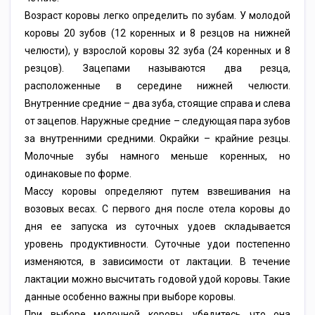
Возраст коровы легко определить по зубам. У молодой
коровы 20 зубов (12 коренных и 8 резцов на нижней
челюсти), у взрослой коровы 32 зуба (24 коренных и 8
резцов). Зацепами называются два резца,
расположенные в середине нижней челюсти.
Внутренние средние – два зуба, стоящие справа и слева
от зацепов. Наружные средние – следующая пара зубов
за внутренними средними. Окрайки – крайние резцы.
Молочные зубы намного меньше коренных, но
одинаковые по форме.
Массу коровы определяют путем взвешивания на
возовых весах. С первого дня после отела коровы до
дня ее запуска из суточных удоев складывается
уровень продуктивности. Суточные удои постепенно
изменяются, в зависимости от лактации. В течение
лактации можно высчитать годовой удой коровы. Такие
данные особенно важны при выборе коровы.
При выборе молочной коровы, убедитесь что она