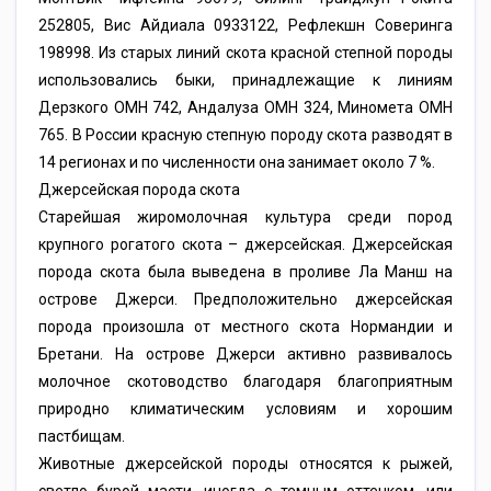
252805, Вис Айдиала 0933122, Рефлекшн Соверинга
198998. Из старых линий скота красной степной породы
использовались быки, принадлежащие к линиям
Дерзкого ОМН 742, Андалуза ОМН 324, Миномета ОМН
765. В России красную степную породу скота разводят в
14 регионах и по численности она занимает около 7 %.
Джерсейская порода скота
Старейшая жиромолочная культура среди пород
крупного рогатого скота – джерсейская. Джерсейская
порода скота была выведена в проливе Ла Манш на
острове Джерси. Предположительно джерсейская
порода произошла от местного скота Нормандии и
Бретани. На острове Джерси активно развивалось
молочное скотоводство благодаря благоприятным
природно климатическим условиям и хорошим
пастбищам.
Животные джерсейской породы относятся к рыжей,
светло бурой масти, иногда с темным оттенком, или