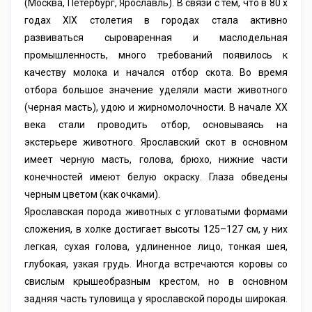
(Москва, Петербург, Ярославль). В связи с тем, что в 80 х
годах XIX столетия в городах стала активно
развиваться сыроваренная и маслодельная
промышленность, много требований появилось к
качеству молока и начался отбор скота. Во время
отбора большое значение уделяли масти животного
(черная масть), удою и жирномолочности. В начале XX
века стали проводить отбор, основываясь на
экстерьере животного. Ярославский скот в основном
имеет черную масть, голова, брюхо, нижние части
конечностей имеют белую окраску. Глаза обведены
черным цветом (как очками).
Ярославская порода животных с угловатыми формами
сложения, в холке достигает высоты 125–127 см, у них
легкая, сухая голова, удлиненное лицо, тонкая шея,
глубокая, узкая грудь. Иногда встречаются коровы со
свислым крышеобразным крестом, но в основном
задняя часть туловища у ярославской породы широкая.