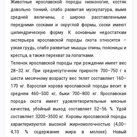
Животные ярославской породы низконогие, костяк
довольно тонкий, слабо развитая мускулатура, вымя
средней величины, с широко расставленными
передними сосками и округлой формы, соски имеют
цилиндрическую форму. К основным недостаткам
экстерьера ярославской породы скота относятся –
узкая грудь, слабо развитые мышцы спины, поясницы и
крестца, а также перехват за лопатками.
Теленок ярославской породы при рождении имеет вес
28–32 кг. При среднесуточном приросте 700–750 г к
шести месячному возрасту вес телят составляет 160–
170 кг. Взрослая корова ярославской породы весит в
среднем 460–500 кг, быки 700–800 кг. Ярославская
порода скота имеет удовлетворительные мясные
качества, убойный выход составляет 52–56 %. Удой
составляет 3200–3500 кг. Коровы ярославской породы
характеризуются высокой жирномолочностью (4,00–
4,10 % содержание жира в молоке). Новый