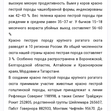
высокую мясную продуктивность. Вымя у коров красно
пестрой породы чашеобразной формы, индексированы
как 42–43 %. Вес теленка красно пестрой породы при
рождении в среднем равен 35–37 кг. У бычков 15–18
месячного возраста убойных выход составляет 56–60
%.
Красно пеструю породу крупного рогатого скота
разводят в 10 регионах России. Из общей численности
скота нашей страны красно пестрая порода составляет
3 %. Особенно порода распространена в Воронежской,
Белгородской областях, Алтайском и Красноярском
краях, Мордовии и Татарстане.
В создании красно пестрой породы крупного рогатого
скота принимали участие животные красно пестрой
голштинской породы, которые принадлежат к линии
Рефлекшн Соверинг 198998, а также Силинг Трайджун
Рокит 252805, родственной группы Шейлемара 265607,
Пабст Говернора 882933, Монтвик Чифтейн 95670. До