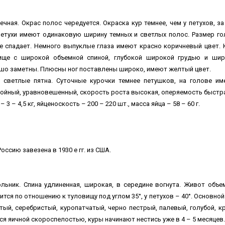
чная. Окрас полос чередуется. Окраска кур темнее, чем у петухов, за
Петухи имеют одинаковую ширину темных и светлых полос. Размер г
не спадает. Немного выпуклые глаза имеют красно коричневый цвет.
ище с широкой объемной спиной, глубокой широкой грудью и ши
ошо заметны. Плюсны ног поставлены широко, имеют желтый цвет.
 светлые пятна. Суточные курочки темнее петушков, на голове им
окойный, уравновешенный, скорость роста высокая, оперяемость быстр
 3 – 4,5 кг, яйценоскость – 200 – 220 шт., масса яйца – 58 – 60 г.
ссию завезена в 1930 е гг. из США.
льник. Спина удлиненная, широкая, в середине вогнута. Живот объе
дится по отношению к туловищу под углом 35°, у петухов – 40°. Основной
тый, серебристый, куропатчатый, черно пестрый, палевый, голубой, к
я яичной скороспелостью, куры начинают нестись уже в 4 – 5 месяцев.