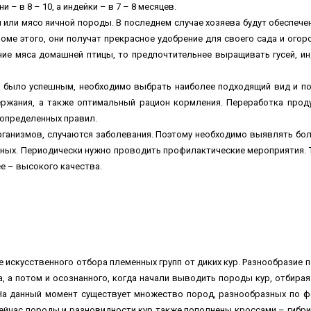
и – в 8 – 10, а индейки – в 7 – 8 месяцев.
 или мясо яичной породы. В последнем случае хозяева будут обеспече
роме этого, они получат прекрасное удобрение для своего сада и огор
ние мяса домашней птицы, то предпочтительнее выращивать гусей, ин
 было успешным, необходимо выбрать наиболее подходящий вид и п
ержания, а также оптимальный рацион кормления. Переработка прод
определенных правил.
рганизмов, случаются заболевания. Поэтому необходимо выявлять бо
льных. Периодически нужно проводить профилактические мероприятия. 
е – высокого качества.
 искусственного отбора племенных групп от диких кур. Разнообразие 
, а потом и осознанного, когда начали выводить породы кур, отбирая
 На данный момент существует множество пород, разнообразных по 
 Сейчас породы и разновидности кур также пополнены кроссами – гибр