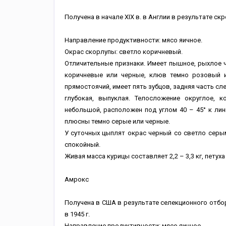
Получена в начале XIX в. в Англии в результате ск
Направление продуктивности: мясо яичное.
Окрас скорлупы: светло коричневый.
Отличительные признаки. Имеет пышное, рыхлое ч
коричневые или черные, клюв темно розовый и
прямостоячий, имеет пять зубцов, задняя часть сле
глубокая, выпуклая. Телосложение округлое, 
небольшой, расположен под углом 40 – 45° к лин
плюсны темно серые или черные.
У суточных цыплят окрас черный со светло серы
спокойный.
Живая масса курицы составляет 2,2 – 3,3 кг, петуха –
Амрокс
Получена в США в результате селекционного отбо
в 1945 г.
Направление продуктивности: мясо яичное.