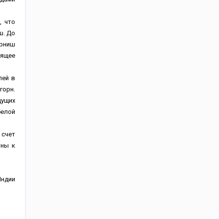
, что
ш. До
орниш
оящее
лей в
горн.
дущих
белой
 счет
ьны к
Индии