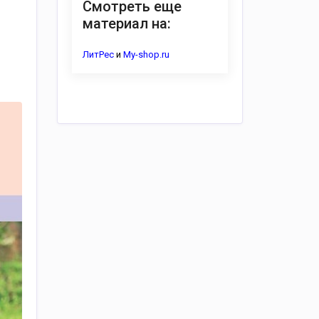
Смотреть еще
материал на:
ЛитРес
и
My-shop.ru