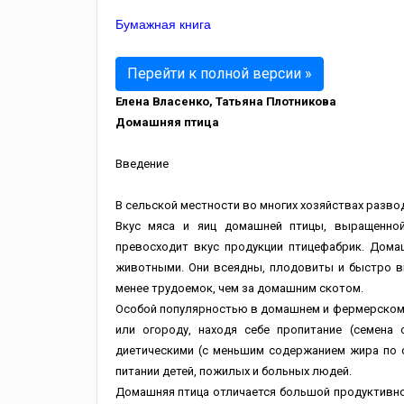
Бумажная книга
Перейти к полной версии »
Елена Власенко, Татьяна Плотникова
Домашняя птица
Введение
В сельской местности во многих хозяйствах разв
Вкус мяса и яиц домашней птицы, выращенной
превосходит вкус продукции птицефабрик. Дом
животными. Они всеядны, плодовиты и быстро вы
менее трудоемок, чем за домашним скотом.
Особой популярностью в домашнем и фермерском х
или огороду, находя себе пропитание (семена 
диетическими (с меньшим содержанием жира по 
питании детей, пожилых и больных людей.
Домашняя птица отличается большой продуктивнос