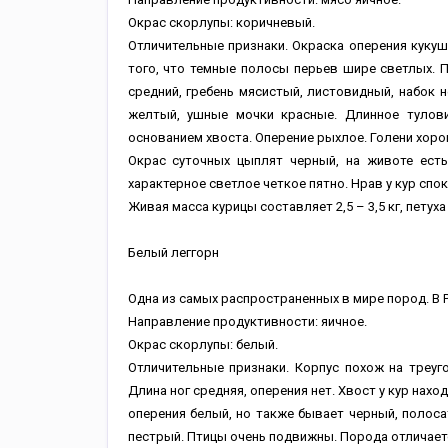
Окрас скорлупы: коричневый.
Отличительные признаки. Окраска оперения кукуше
того, что темные полосы перьев шире светлых. 
средний, гребень мясистый, листовидный, набок 
желтый, ушные мочки красные. Длинное тулов
основанием хвоста. Оперение рыхлое. Голени хор
Окрас суточных цыплят черный, на животе есть
характерное светлое четкое пятно. Нрав у кур сп
Живая масса курицы составляет 2,5 – 3,5 кг, петуха –
Белый леггорн
Одна из самых распространенных в мире пород. В Ро
Направление продуктивности: яичное.
Окрас скорлупы: белый.
Отличительные признаки. Корпус похож на треуго
Длина ног средняя, оперения нет. Хвост у кур нахо
оперения белый, но также бывает черный, полоса
пестрый. Птицы очень подвижны. Порода отличаетс