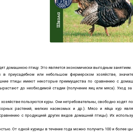
одят домашнюю птицу. Это является экономически выгодным занятием.
 в приусадебном или небольшом фермерском хозяйстве, значит
ашние птицы имеют некоторые преимущества по сравнению с дома
растают до необходимой стадии (получение яиц или мяса). Уход за
озяйстве пользуются куры. Они нетребовательны, свободно ходят по
сорных растений, мелких насекомых и др.). Мясо и яйца кур явл
сравнению с продукцией других видов домашней птицы). Их использ
тью. От одной курицы в течение года можно получить 100 и более цы