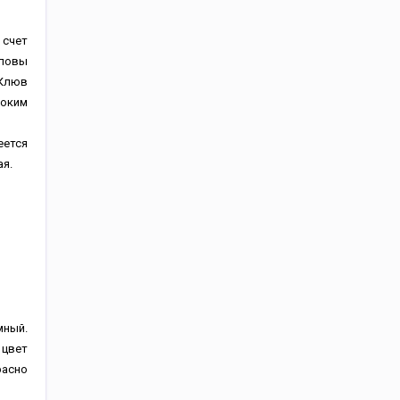
 счет
оловы
 Клюв
роким
еется
ая.
мный.
 цвет
расно