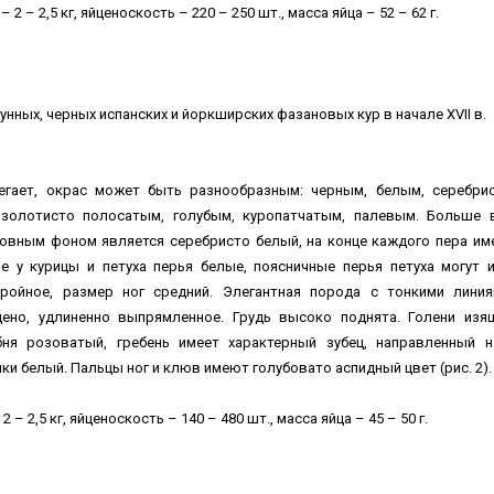
 2 – 2,5 кг, яйценоскость – 220 – 250 шт., масса яйца – 52 – 62 г.
ных, черных испанских и йоркширских фазановых кур в начале XVII в.
егает, окрас может быть разнообразным: черным, белым, серебри
 золотисто полосатым, голубым, куропатчатым, палевым. Больше 
овным фоном является серебристо белый, на конце каждого пера им
е у курицы и петуха перья белые, поясничные перья петуха могут 
тройное, размер ног средний. Элегантная порода с тонкими лини
ено, удлиненно выпрямленное. Грудь высоко поднята. Голени изя
ня розоватый, гребень имеет характерный зубец, направленный н
ки белый. Пальцы ног и клюв имеют голубовато аспидный цвет (рис. 2).
 – 2,5 кг, яйценоскость – 140 – 480 шт., масса яйца – 45 – 50 г.