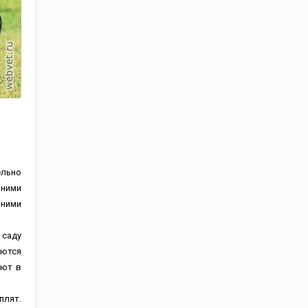
ельно
шними
 ними
 саду
яются
уют в
плят.