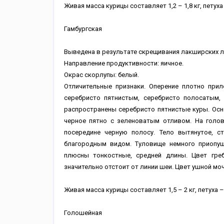
Живая масса курицы составляет 1,2 – 1,8 кг, петуха –
Гамбургская
Выведена в результате скрещивания лакширских лун
Направление продуктивности: яичное.
Окрас скорлупы: белый.
Отличительные признаки. Оперение плотно прил
серебристо пятнистым, серебристо полосатым,
распространены серебристо пятнистые куры. Осн
черное пятно с зеленоватым отливом. На голов
посередине черную полосу. Тело вытянутое, с
благородным видом. Туловище немного приопущ
плюсны тонкостные, средней длины. Цвет греб
значительно отстоит от линии шеи. Цвет ушной моч
Живая масса курицы составляет 1,5 – 2 кг, петуха – 2
Голошейная