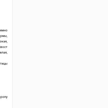
темно
ормы,
окая,
Хвост
елая,
птицы
вропу