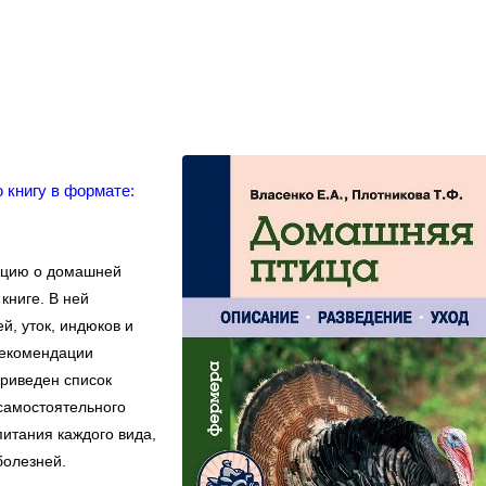
 книгу в формате:
цию о домашней
книге. В ней
й, уток, индюков и
рекомендации
риведен список
самостоятельного
итания каждого вида,
болезней.