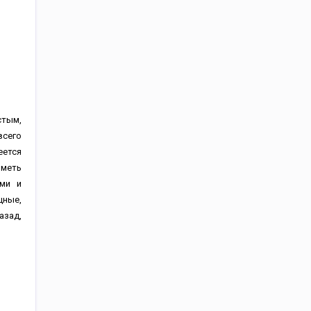
стым,
всего
еется
иметь
ями и
щные,
азад,