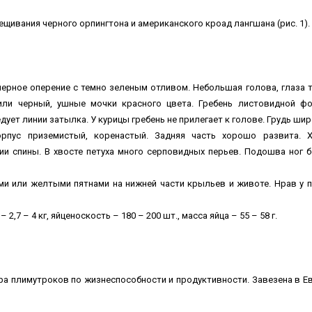
рещивания черного орпингтона и американского кроад лангшана (рис. 1).
ерное оперение с темно зеленым отливом. Небольшая голова, глаза 
ли черный, ушные мочки красного цвета. Гребень листовидной ф
дует линии затылка. У курицы гребень не прилегает к голове. Грудь шир
корпус приземистый, коренастый. Задняя часть хорошо развита. 
ии спины. В хвосте петуха много серповидных перьев. Подошва ног б
ми или желтыми пятнами на нижней части крыльев и животе. Нрав у 
 2,7 – 4 кг, яйценоскость – 180 – 200 шт., масса яйца – 55 – 58 г.
ра плимутроков по жизнеспособности и продуктивности. Завезена в Е