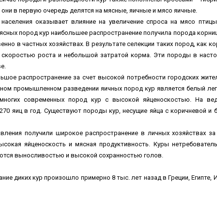
они в первую очередь делятся на мясные, яичные и мясо яичные.
населения оказывает влияние на увеличение спроса на мясо птицы
мясных пород кур наибольшее распространение получила порода корни
енно в частных хозяйствах. В результате селекции таких пород, как к
 скоростью роста и небольшой затратой корма. Эти породы в наст
е.
ьшое распространение за счет высокой потребности городских жите
нном промышленном разведении яичных пород кур является белый лег
многих современных пород кур с высокой яйценоскостью. На ве
270 яиц в год. Существуют породы кур, несущие яйца с коричневой и 
вления получили широкое распространение в личных хозяйствах за
ысокая яйценоскость и мясная продуктивность. Куры нетребовател
аются выносливостью и высокой сохранностью голов.
ие диких кур произошло примерно 8 тыс. лет назад в Греции, Египте, 