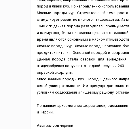
пород и линий кур. По направлению использования 
Мясные породы кур. Стремительный темп роста 
стимулирует развитие мясного птицеводства. Из 
1940 х гг. данная порода разводилась преимуществ
и плимутрок, были выведены цыплята с высокой
время являются основными в мясном птицеводств
Яичные породы кур. Яичные породы получили бол
продуктах питания. Основной породой в совреме
Данная порода стала базовой для выведения 
птицефабриках получают от одной несушки 260 – 
окраской скорлупы.
Мясо яичные породы кур. Породы данного напра
своей универсальности. Им присуща довольно в
условиям содержания и пищевому рациону, отлич
По данным археологических раскопок, одомашниван
и Персии.
Австралорп черный