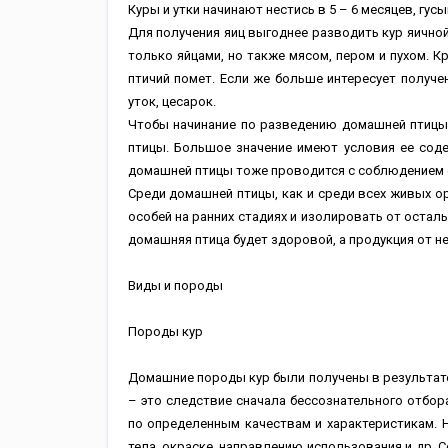
Куры и утки начинают нестись в 5 – 6 месяцев, гусын
Для получения яиц выгоднее разводить кур яичной
только яйцами, но также мясом, пером и пухом. К
птичий помет. Если же больше интересует получе
уток, цесарок.
Чтобы начинание по разведению домашней птицы
птицы. Большое значение имеют условия ее сод
домашней птицы тоже проводится с соблюдением 
Среди домашней птицы, как и среди всех живых о
особей на ранних стадиях и изолировать от оста
домашняя птица будет здоровой, а продукция от не
Виды и породы
Породы кур
Домашние породы кур были получены в результате
– это следствие сначала бессознательного отбора
по определенным качествам и характеристикам.
тела, окраске, направлению использования и др.