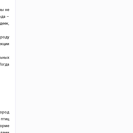
ны не
ода –
деек,
ороду
укции
льных
Тогда
пород
 птиц
форме
идами