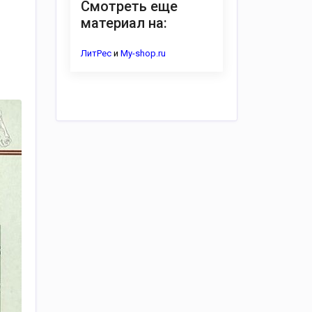
Смотреть еще
материал на:
ЛитРес
и
My-shop.ru