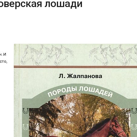
новерская лошади
. И
сто,
в