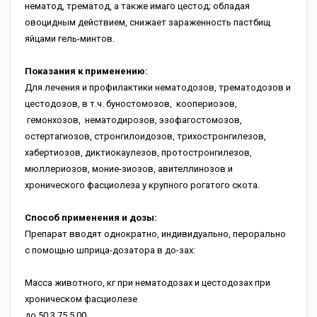
нематод, трематод, а также имаго цестод; обладая
овоцидным действием, снижает зараженность пастбищ
яйцами гель-минтов.
Показания к применению:
Для лечения и профилактики нематодозов, трематодозов и
цестодозов, в т.ч. буностомозов, коопериозов,
гемонхозов, нематодирозов, эзофагостомозов,
остертагиозов, стронгилоидозов, трихостронгилезов,
хабертиозов, диктиокаулезов, протостронгилезов,
мюллериозов, моние-зиозов, авителлинозов и
хронического фасциолеза у крупного рогатого скота.
Способ применения и дозы:
Препарат вводят однократно, индивидуально, перорально
с помощью шприца-дозатора в до-зах:
Масса животного, кг
при нематодозах и цестодозах
при
хроническом фасциолезе
до 50
3,75
5,00