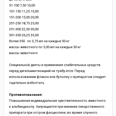
51-100
7,50
10,00
101-150
11,25
15,00
151-200
15,00
20,00
201-250
18,75
25,00
251-300
22,50
30,00
301-350
26,25
35,00
более 350
по 3,75 мл на каждые 50 кг
массы животного
по 5,00 мл на каждые 50 кг
массы животного
Специальной диеты и применения слабительных средств
перед дегельминтизацией не требу-ется. Перед
использованием флакон или бутылку с препаратом следует
тщательно взболтать.
Противопоказания:
Повышенная индивидуальная чувствительность животного
к альбендазолу. Запрещается при-менение лекарственного
препарата при остром фасциолезе, во время случного