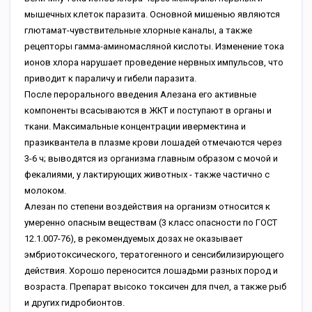
мышечных клеток паразита. Основной мишенью являются
глютамат-чувствительные хлорные каналы, а также
рецепторы гамма-аминомасляной кислоты. Изменение тока
ионов хлора нарушает проведение нервных импульсов, что
приводит к параличу и гибели паразита.
После перорального введения Алезана его активные
компоненты всасываются в ЖКТ и поступают в органы и
ткани. Максимальные концентрации ивермектина и
празиквантела в плазме крови лошадей отмечаются через
3-6 ч; выводятся из организма главным образом с мочой и
фекалиями, у лактирующих животных - также частично с
молоком.
Алезан по степени воздействия на организм относится к
умеренно опасным веществам (3 класс опасности по ГОСТ
12.1.007-76), в рекомендуемых дозах не оказывает
эмбриотоксического, тератогенного и сенсибилизирующего
действия. Хорошо переносится лошадьми разных пород и
возраста. Препарат высоко токсичен для пчел, а также рыб
и других гидробионтов.