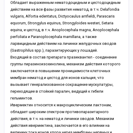
Обладает выраженным нематодоцидным и цестодоцидным
действием на все фазы развития нематод, в т.ч. Delafondia
vulgaris, Alfortia edentatus, Dictyocaulus arnfieldi, Parascaris
equorum, Strongylus equinus, Strongyloides westeri, Setaria
equina, и цестод, в т.ч. Anoplocephala magna, Anoplocephala
perfoliata и Paranoplocephala mamillana, а также
ларвицидным действием на личинки желудочных оводов
(Gastrophilus spp.), паразитирующих у лошадей.
Входящий в состав препарата празиквантел - соединение
группы пиразиноизохинолина, механизм действия которого
заключается в повышении проницаемости клеточных
мембран нематод и цестод для ионов кальция, что
вызывает генерализованное сокращение мускулатуры,
переходящее в стойкий паралич, ведущий к гибели
гельминтов.
Ивермектин относится к макроциклическим лактонам,
обладает широким спектром противопаразитарного
действия, в т.ч. на нематод и личинки оводов. Механизм
действия ивермектина, заключается в его влиянии на
величину тока ионов хлора через мембраны нервных и