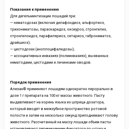
Показания к применению
Для дегельминтизации лошадей при:
— нематодозах (включая делафондиоз, альфортиоз,
трихонематозы, параскаридоз, оксиуроз, стронгилез,
стронгилоидоз, парафиляриоз, сетариоз, габронематоз,
драйшиоз);
— цестодозах (аноплоцефалидозы);
— ассоциативных инвазиях (полиинвазиях), вызванных
нематодами, цестодами и личинками оводов.
Порядок применения
Алезан® применяют лошадям однократно перорально в
дозе 1 г препарата на 100 кг массы животного. Пасту
выдавливают на корень языка из шприца-дозатора,
который вводят в межзубное пространство ротовой
полости и затем на несколько секунд приподнимают голову
животного. Рассчитанный на массу лошади объем пасты
устанавливают перемещением фиксатора по штоку и