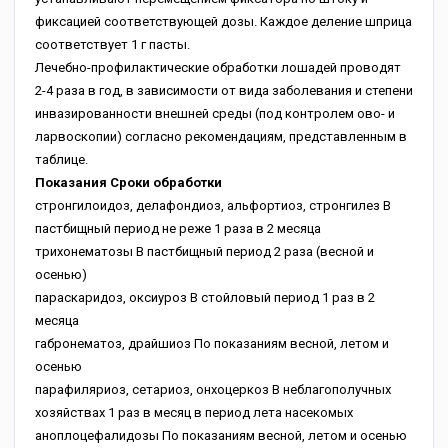
фиксацией соответствующей дозы. Каждое деление шприца
соответствует 1 г пасты.
Лечебно-профилактические обработки лошадей проводят
2-4 раза в год, в зависимости от вида заболевания и степени
инвазированности внешней среды (под контролем ово- и
ларвоскопии) согласно рекомендациям, представленным в
таблице.
Показания Сроки обработки
стронгилоидоз, делафондиоз, альфортиоз, стронгилез В
пастбищный период не реже 1 раза в 2 месяца
трихонематозы В пастбищный период 2 раза (весной и
осенью)
параскаридоз, оксиуроз В стойловый период 1 раз в 2
месяца
габронематоз, драйшиоз По показаниям весной, летом и
осенью
парафиляриоз, сетариоз, онхоцеркоз В неблагополучных
хозяйствах 1 раз в месяц в период лета насекомых
аноплоцефалидозы По показаниям весной, летом и осенью