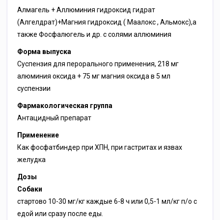
Алмагель + Аллюминия гидроксид гидрат
(Алгелдрат)+Магния гидроксид ( Маалокс , Альмокс),а
также Фосфалюгель и др. с солями аллюминия
Форма выпуска
Суспензия для перорального применения, 218 мг
алюминия оксида + 75 мг магния оксида в 5 мл
суспензии
Фармакологическая группа
Антацидный препарат
Применение
Как фосфатбиндер при ХПН, при гастритах и язвах
желудка
Дозы
Собаки
стартово 10-30 мг/кг каждые 6-8 ч или 0,5-1 мл/кг п/о с
едой или сразу после еды.