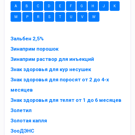
A
B
C
D
E
F
G
H
J
K
M
P
R
S
T
U
V
W
Зальбен 2,5%
Зинаприм порошок
Зинаприм раствор для инъекций
Знак здоровья для кур несушек
Знак здоровья для поросят от 2 до 4-х
месяцев
Знак здоровья для телят от 1 до 6 месяцев
Золетил
Золотая капля
ЗооДЭНС