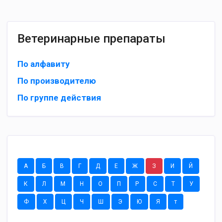
Ветеринарные препараты
По алфавиту
По производителю
По группе действия
А
Б
В
Г
Д
Е
Ж
З
И
Й
К
Л
М
Н
О
П
Р
С
Т
У
Ф
Х
Ц
Ч
Ш
Э
Ю
Я
т