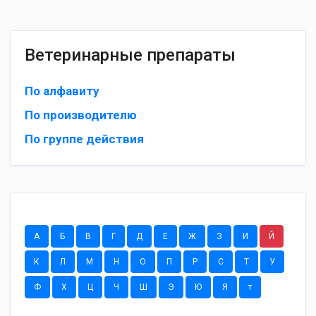
Ветеринарные препараты
По алфавиту
По производителю
По группе действия
А
Б
В
Г
Д
Е
Ж
З
И
Й
К
Л
М
Н
О
П
Р
С
Т
У
Ф
Х
Ц
Ч
Ш
Э
Ю
Я
т