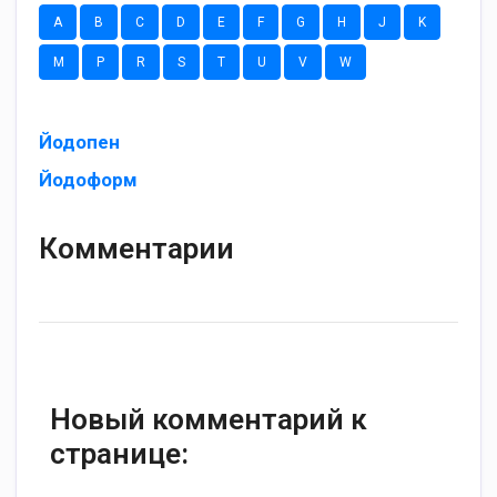
A
B
C
D
E
F
G
H
J
K
M
P
R
S
T
U
V
W
Йодопен
Йодоформ
Комментарии
Новый комментарий к
странице: