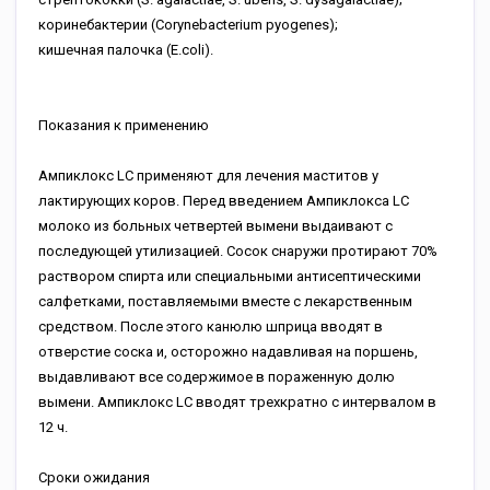
коринебактерии (Corynebacterium pyogenes);
кишечная палочка (E.coli).
Показания к применению
Ампиклокс LC применяют для лечения маститов у
лактирующих коров. Перед введением Ампиклокса LC
молоко из больных четвертей вымени выдаивают с
последующей утилизацией. Сосок снаружи протирают 70%
раствором спирта или специальными антисептическими
салфетками, поставляемыми вместе с лекарственным
средством. После этого канюлю шприца вводят в
отверстие соска и, осторожно надавливая на поршень,
выдавливают все содержимое в пораженную долю
вымени. Ампиклокс LC вводят трехкратно с интервалом в
12 ч.
Сроки ожидания