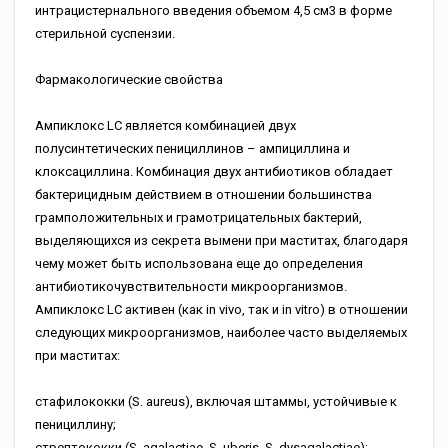
интрацистернального введения объемом 4,5 см3 в форме
стерильной суспензии.
Фармакологические свойства
Ампиклокс LC является комбинацией двух
полусинтетических пенициллинов – ампициллина и
клоксациллина. Комбинация двух антибиотиков обладает
бактерицидным действием в отношении большинства
грамположительных и грамотрицательных бактерий,
выделяющихся из секрета вымени при маститах, благодаря
чему может быть использована еще до определения
антибиотикочувствительности микроорганизмов.
Ампиклокс LC активен (как in vivo, так и in vitro) в отношении
следующих микроорганизмов, наиболее часто выделяемых
при маститах:
стафилококки (S. aureus), включая штаммы, устойчивые к
пенициллину;
стрептококки (S. agalactiae, S. uberis, S. dysagalactiae);