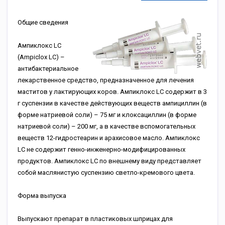
Общие сведения
Ампиклокс LC
(Ampiclox LC) –
антибактериальное
лекарственное средство, предназначенное для лечения
маститов у лактирующих коров. Ампиклокс LC содержит в 3
г суспензии в качестве действующих веществ ампициллин (в
форме натриевой соли) – 75 мг и клоксациллин (в форме
натриевой соли) – 200 мг, а в качестве вспомогательных
веществ 12-гидростеарин и арахисовое масло. Ампиклокс
LC не содержит генно-инженерно-модифицированных
продуктов. Ампиклокс LC по внешнему виду представляет
собой маслянистую суспензию светло-кремового цвета.
Форма выпуска
Выпускают препарат в пластиковых шприцах для