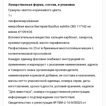
Лекарственная форма, состав, и упаковка
Гранулы светло-коричневого цвета.
1 г
лиофилизированная
микробная масса бактерий Bacillus subtilis CBS 117162
не
менее 4?109 КОЕ
Вспомогательные вещества: кальция карбонат, сахароза,
крахмал кукурузный, масло парафиновое.
Расфасованы по 25 кг в бумажные многослойные мешки с
полиэтиленовой прослойкой.
Каждую единицу фасовки снабжают инструкцией по
применению и маркируют с указанием наименования, адреса
и товарного знака организации-производителя,
наименования кормовой добавки, ее состава и назначения,
массы нетто упаковочной единицы, номера серии, даты
изготовления, срока годности, условий хранения, надписи
"Для животных", номера государственной регистрации,
информации о подтверждении соответствия.
Свидетельство о регистрации № ПВИ-2-10.9/03025 от