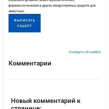
фapмaкoлoгичecкиx и дpугиx лeкapcтвeнныx cpeдcтв для
живoтныx.
ВЫПИСАТЬ
РЕЦЕПТ
Сообщить об ошибке
Комментарии
Новый комментарий к
странице: