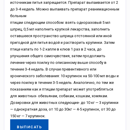
источникам питья запрещается. Препарат выпаивается от 2
до 3-4 недель. Можно выпаивать препарат реанимационным
больным
птицам следующим способом: взять одноразовый 5 мл
шприц, 0,5 мл наполнить крупкой лекарства, заполнить
оставшееся пространство шприца отстоянной или иной
пригодной для питья водой и растворить крупинки. Затем
птице капать по 1-2 капле в клюв 1 раз в 2 часа, до
улучшения общего самочувствия, затем продолжить
лечение через поилку по описанному выше способу в
течение 3-4 недель. В случае превентивного или
хронического заболевания: 10 крупинок на 50-100 мл воды и
через поилку в течение 3-5 недель. Аналогично, по тем же
показаниям как и птицам препарат может употребляться
для животных- обезьянам, собакам, кошкам, хомякам.
Дозировки для животных следующие- до 10 кг — 3 крупинки
— однократная доза, от 10 до 30кг — 4-5 крупинок, от 30 до
150 кг — 7 крупинок.
ВЫПИСАТЬ