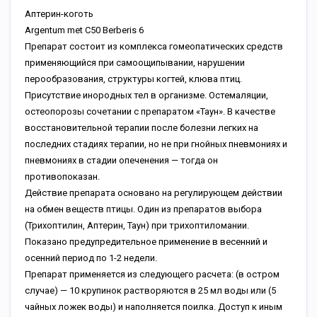
Аптерин-коготь
Argentum met C50 Berberis 6
Препарат состоит из комплекса гомеопатических средств
применяющийся при самоощипывании, нарушении
перообразования, структуры когтей, клюва птиц.
Присутствие инородных тел в организме. Остемаляции,
остеопорозы сочетании с препаратом «Таун». В качестве
восстановительной терапии после болезни легких на
последних стадиях терапии, но не при гнойных пневмониях и
пневмониях в стадии опеченения — тогда он
противопоказан.
Действие препарата основано на регулирующем действии
на обмен веществ птицы. Один из препаратов выбора
(Трихоптилин, Аптерин, Таун) при трихоптиломании.
Показано предупредительное применение в весенний и
осенний период по 1-2 недели.
Препарат применяется из следующего расчета: (в остром
случае) — 10 крупинок растворяются в 25 мл воды или (5
чайных ложек воды) и наполняется поилка. Доступ к иным