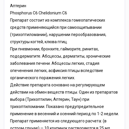
Аптерин
Phosphorus С6 Chelidonium С6
Препарат состоит из комплекса гомеопатических
средств применяющийся при самоощипывании
(трихоптиломании), нарушении перообразования,
структуры когтей, клюва птиц.
При пневмонии, бронхите, гайморите, ринитах,
пододерматите. Абсцессы, дерматиты, хронические
заболевания печени. Абсцессы легких, стадия
опеченения легких, асфиксия птицы вследствие
органического поражения легких.
Действие препарата основано на регулирующем
действии на обмен веществ птицы. Один из препаратов
выбора (Трихоптилин, Аптерин, Таун) при
трихоптиломании. Показано предупредительное
применение в весенний и осенний период по 1-2 недели.
Препарат применяется из следующего расчета: (в
остром случае) — 10 крупинок растворяются в 25 мл