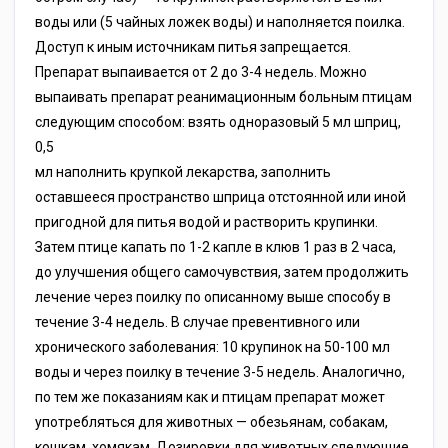
воды или (5 чайных ложек воды) и наполняется поилка.
Доступ к иным источникам питья запрещается.
Препарат выпаивается от 2 до 3-4 недель. Можно
выпаивать препарат реанимационным больным птицам
следующим способом: взять одноразовый 5 мл шприц,
0,5
мл наполнить крупкой лекарства, заполнить
оставшееся пространство шприца отстоянной или иной
пригодной для питья водой и растворить крупинки.
Затем птице капать по 1-2 капле в клюв 1 раз в 2 часа,
до улучшения общего самочувствия, затем продолжить
лечение через поилку по описанному выше способу в
течение 3-4 недель. В случае превентивного или
хронического заболевания: 10 крупинок на 50-100 мл
воды и через поилку в течение 3-5 недель. Аналогично,
по тем же показаниям как и птицам препарат может
употребляться для животных — обезьянам, собакам,
кошкам, хомякам. Дозировки для животных следующие