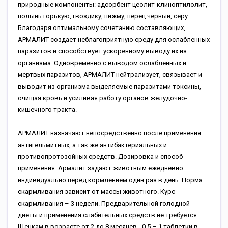
природные компоненты: адсорбент цеолит-клиноптилолит,
полынь горькую, гвоздику, пижму, перец черный, серу.
Благодаря оптимальному сочетанию составляющих,
АРМАЛИТ создает неблагоприятную среду для ослабленных
паразитов и способствует ускоренному выводу их из
организма. Одновременно с выводом ослабленных и
мертвых паразитов, АРМАЛИТ нейтрализует, связывает и
выводит из организма выделяемые паразитами токсины,
очищая кровь и усиливая работу органов желудочно-
кишечного тракта.
АРМАЛИТ назначают непосредственно после применения
антигельмитных, а так же антибактериальных и
противопротозойных средств. Дозировка и способ
применения: Армалит задают животным ежедневно
индивидуально перед кормлением один раз в день. Норма
скармливания зависит от массы животного. Курс
скармливания – 3 недели. Предварительной голодной
диеты и применения слабительных средств не требуется.
Щенкам в возрасте от 2 до 8 месяцев - 0.5 – 1 таблетки в