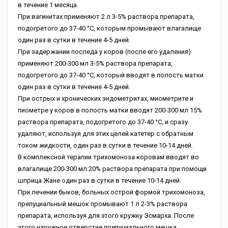
в течение 1 месяца.
При вагинитах применяют 2 л 3-5% раствора препарата,
подогретого до 37-40 °C, которым промывают влагалище
один раз в сутки в течение 4-5 дней.
При задержании последа у коров (после его удаления)
применяют 200-300 мл 3-5% раствора препарата,
подогретого до 37-40 °C, который вводят в полость матки
один раз в сутки в течение 4-5 дней.
При острых и хронических эндометритах, миометрите и
пиометре у коров в полость матки вводят 200-300 мл 15%
раствора препарата, подогретого до 37-40 °C, и сразу
удаляют, используя для этих целей катетер с обратным
током жидкости, один раз в сутки в течение 10-14 дней.
В комплексной терапии трихомоноза коровам вводят во
влагалище 200-300 мл 20% раствора препарата при помощи
шприца Жане один раз в сутки в течение 10-14 дней.
При лечении быков, больных острой формой трихомоноза,
препуциальный мешок промывают 1 л 2-3% раствора
препарата, используя для этого кружку Эсмарха. После
этого наружное отверстие препуциального мешка