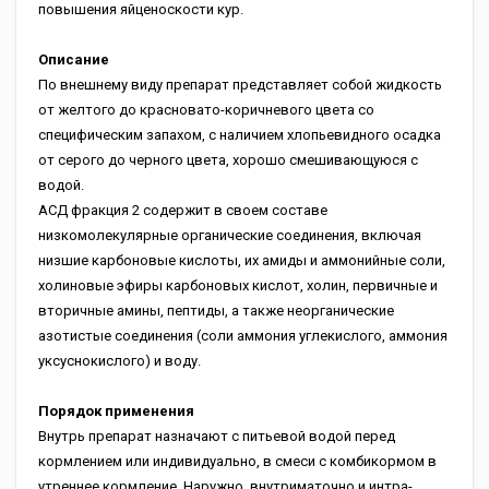
повышения яйценоскости кур.
Описание
По внешнему виду препарат представляет собой жидкость
от желтого до красновато-коричневого цвета со
специфическим запахом, с наличием хлопьевидного осадка
от серого до черного цвета, хорошо смешивающуюся с
водой.
АСД фракция 2 содержит в своем составе
низкомолекулярные органические соединения, включая
низшие карбоновые кислоты, их амиды и аммонийные соли,
холиновые эфиры карбоновых кислот, холин, первичные и
вторичные амины, пептиды, а также неорганические
азотистые соединения (соли аммония углекислого, аммония
уксуснокислого) и воду.
Порядок применения
Внутрь препарат назначают с питьевой водой перед
кормлением или индивидуально, в смеси с комбикормом в
утреннее кормление. Наружно, внутриматочно и интра-