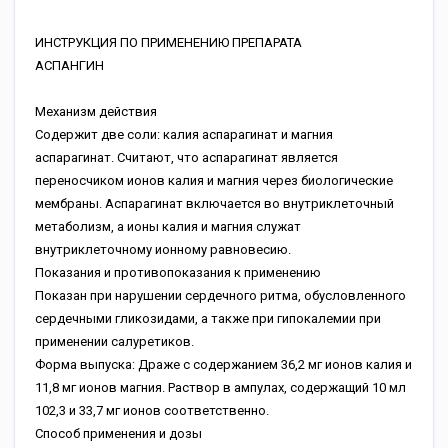
ИНСТРУКЦИЯ ПО ПРИМЕНЕНИЮ ПРЕПАРАТА
АСПАНГИН
Механизм действия
Содержит две соли: калия аспарагинат и магния
аспарагинат. Считают, что аспарагинат является
переносчиком ионов калия и магния через биологические
мембраны. Аспарагинат включается во внутриклеточный
метаболизм, а ионы калия и магния служат
внутриклеточному ионному равновесию.
Показания и противопоказания к применению
Показан при нарушении сердечного ритма, обусловленного
сердечными гликозидами, а также при гипокалемии при
применении салуретиков.
Форма выпуска: Драже с содержанием 36,2 мг ионов калия и
11,8 мг ионов магния. Раствор в ампулах, содержащий 10 мл
102,3 и 33,7 мг ионов соответственно.
Способ применения и дозы