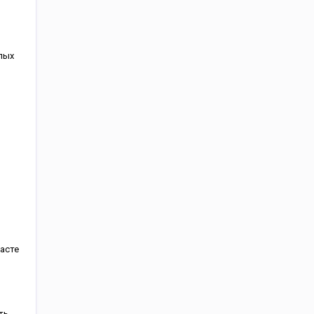
лых
асте
ть