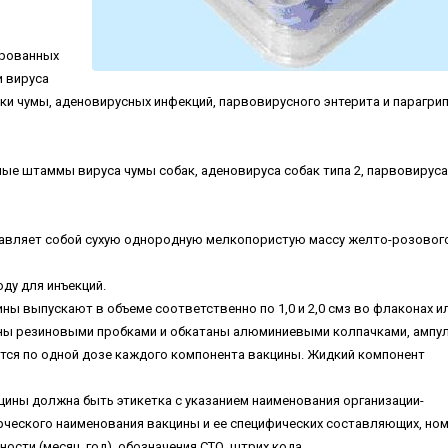
ированных
и вируса
ки чумы, аденовирусных инфекций, парвовирусного энтерита и парагри
е штаммы вируса чумы собак, аденовируса собак типа 2, парвовируса
авляет собой сухую однородную мелкопористую массу желто-розовог
ду для инъекций.
ы выпускают в объеме соответственно по 1,0 и 2,0 смз во флаконах и
ены резиновыми пробками и обкатаны алюминиевыми колпачками, ампу
ится по одной дозе каждого компонента вакцины. Жидкий компонент
цины должна быть этикетка с указанием наименования организации-
ерческого наименования вакцины и ее специфических составляющих, но
ности (месяц, год), обозначения СТО, штрих кода.