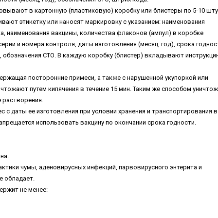
овывают в картонную (пластиковую) коробку или блистеры по 5-10 шту
ивают этикетку или наносят маркировку с указанием: наименования
ка, наименования вакцины, количества флаконов (ампул) в коробке
серии и номера контроля, даты изготовления (месяц, год), срока годнос
ия, обозначения СТО. В каждую коробку (блистер) вкладывают инструкци
одержащая посторонние примеси, а также с нарушенной укупоркой или
ичтожают путем кипячения в течение 15 мин. Таким же способом уничто
е растворения.
мес с даты ее изготовления при условии хранения и транспортирования в
Запрещается использовать вакцину по окончании срока годности.
на.
ктики чумы, аденовирусных инфекций, парвовирусного энтерита и
е обладает.
ержит не менее: