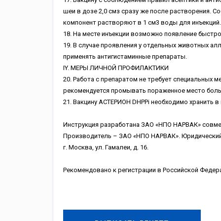
шеи в дозе 2,0 смз сразу же после растворения. С
компонент растворяют в 1 см3 воды для инъекций.
18. На месте инъекции возможно появление быстр
19. В случае проявления у отдельных животных алл
применять антигистаминные препараты.
IY. МЕРЫ ЛИЧНОЙ ПРОФИЛАКТИКИ
20. Работа с препаратом не требует специальных 
рекомендуется промывать пораженное место бол
21. Вакцину АСТЕРИОН DHPPi необходимо хранить в 
Инструкция разработана ЗАО «НПО НАРВАК» совмес
Производитель – ЗАО «НПО НАРВАК». Юридический ад
г. Москва, ул. Гамалеи, д. 16.
Рекомендовано к регистрации в Российской Федера