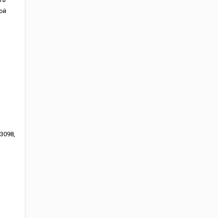
ой
3098,