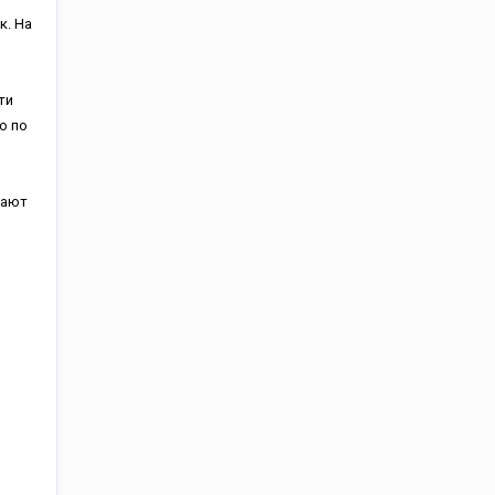
к. На
ти
ю по
жают