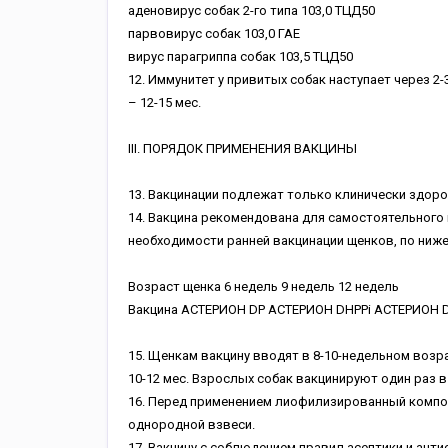
аденовирус собак 2-го типа 103,0 ТЦД50
парвовирус собак 103,0 ГАЕ
вирус парагриппа собак 103,5 ТЦД50
12. Иммунитет у привитых собак наступает через 2-
– 12-15 мес.
III. ПОРЯДОК ПРИМЕНЕНИЯ ВАКЦИНЫ
13. Вакцинации подлежат только клинически здор
14. Вакцина рекомендована для самостоятельного 
необходимости ранней вакцинации щенков, по ниж
Возраст щенка 6 недель 9 недель 12 недель
Вакцина АСТЕРИОН DP АСТЕРИОН DHPPi АСТЕРИОН 
15. Щенкам вакцину вводят в 8-10-недельном возр
10-12 мес. Взрослых собак вакцинируют один раз в 
16. Перед применением лиофилизированный компо
однородной взвеси.
17. Вакцину с соблюдением правил асептики и ант