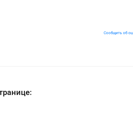
Сообщить об о
транице: