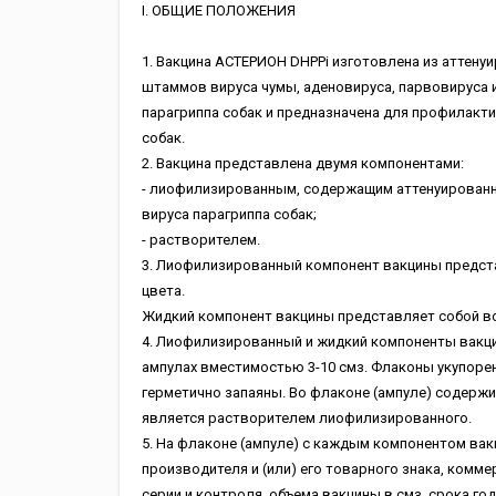
I. ОБЩИЕ ПОЛОЖЕНИЯ
1. Вакцина АСТЕРИОН DHPPi изготовлена из аттену
штаммов вируса чумы, аденовируса, парвовируса 
парагриппа собак и предназначена для профилакти
собак.
2. Вакцина представлена двумя компонентами:
- лиофилизированным, содержащим аттенуированны
вируса парагриппа собак;
- растворителем.
3. Лиофилизированный компонент вакцины предст
цвета.
Жидкий компонент вакцины представляет собой во
4. Лиофилизированный и жидкий компоненты вакцин
ампулах вместимостью 3-10 смз. Флаконы укупор
герметично запаяны. Во флаконе (ампуле) содерж
является растворителем лиофилизированного.
5. На флаконе (ампуле) с каждым компонентом вак
производителя и (или) его товарного знака, комм
серии и контроля, объема вакцины в смз, срока год