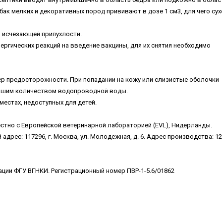
обак мелких и декоративных пород прививают в дозе 1 см3, для чего сух
о исчезающей припухлости.
ергических реакций на введение вакцины, для их снятия необходимо
мер предосторожности. При попадании на кожу или слизистые оболочки
ьшим количеством водопроводной воды.
местах, недоступных для детей.
тно с Европейской ветеринарной лабораторией (EVL), Нидерланды.
рес: 117296, г. Москва, ул. Молодежная, д. 6. Адрес производства: 12
ции ФГУ ВГНКИ. Регистрационный номер ПВР-1-5.6/01862