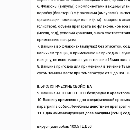
6. Флаконы (ампулы) с компонентами вакцины упак
коробку (блистеры) с флаконами (ампулами) накле
организации-производителя и (или) товарного зна
(блистере), объема препарата во флаконе, номера 
(месяц, год), условий хранения, знака соответств
применению вакцины.
7. Вакцина во флаконах (ампулах) без этикеток, с
наличием трещин, к применению не пригодна. Ее ун
вакцину, не использованную в течение 15 мин посл
8. Вакцина пригодна для применения в течение 18 
сухом темном месте при температуре от 2 до 8оС. 
II. БИОЛОГИЧЕСКИЕ СВОЙСТВА
9. Вакцина АСТЕРИОН DHPPi безвредна и ареактоген
10. Вакцину применяют для специфической профила
парагриппа собак. Лечебным действием препарат н
11. Одна иммунизирующая доза вакцины (2см3) сод
вирус чумы собак 103,5 ТЦД50