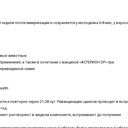
3 недели после иммунизации и сохраняется у молодняка 6-8 мес, у взрос
овые животные.
применения, а также в сочетании с вакциной «АСТЕРИОН DP» при
еприведенной схеме:
DHPPi
асте и повторно через 21-28 сут. Ревакцинацию щенков проводят в возр
год.
нент растворяют в жидком компоненте, встряхивают до получения
исептики вводят внутримышечно в область бедра или подкожно в облас