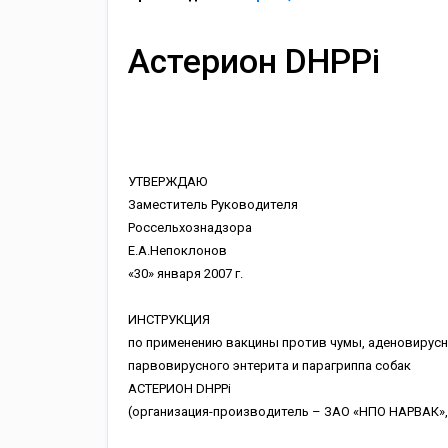
Астерион DHPPi
УТВЕРЖДАЮ
Заместитель Руководителя
Россельхознадзора
Е.А.Непоклонов
«30» января 2007 г.
ИНСТРУКЦИЯ
по применению вакцины против чумы, аденовирусн
парвовирусного энтерита и парагриппа собак
АСТЕРИОН DHPPi
(организация-производитель – ЗАО «НПО НАРВАК», 