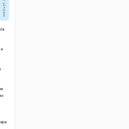
ппа
 и
о
ли
лы
мера