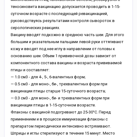
теносиновита вакцинацию допускается проводить в 1-15-
суточном возрасте с последующей ревакцинацией,
руководствуясь результатами контроля сывороток в
серологических реакциях.
Вакцину вводят подкожно в среднюю часть шеи. Для этого
большим и указательным пальцами левой руки оттягивают
кожу и вводят под нее иглу в направлении от головы к
основанию шеи. Объем 1 прививочной дозы зависит от
компонентного состава вакцины и возраста прививаемой
птицы и составляет:
— 1.0 см3 - для 4-, 5-, 6-валентных форм;
— 0.5 см3 - для моно-, би-, трехвалентных форм при
вакцинации птицы старше 15-суточного возраста;
— 0.3 см3 - для моно-, би- и трехвалентных форм при
вакцинации птицы в 1-15-суточном возрасте.
Флаконы с вакциной подогревают до 25-30°С. Перед
применением и в процессе иммунизации флаконы с
препаратом периодически интенсивно встряхивают.
Шприцы и иглы стерилизуют в течение 15 минут. Место