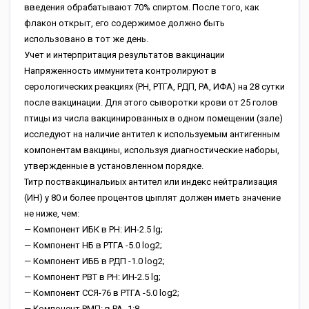
введения обрабатывают 70% спиртом. После того, как
флакон открыт, его содержимое должно быть
использовано в тот же день.
Учет и интерпритация результатов вакцинации
Напряженность иммунитета контролируют в
серологических реакциях (PН, РТГА, РДП, РА, ИФА) на 28 сутки
после вакцинации. Для этого сыворотки крови от 25 голов
птицы из числа вакцинированных в одном помещении (зале)
исследуют на наличие антител к используемым антигенным
компонентам вакцины, используя диагностические наборы,
утвержденные в установленном порядке.
Титр поствакцинальиых антител или индекс нейтрализация
(ИН) у 80 и более процентов цыплят должен иметь значение
не ниже, чем:
— Компонент ИБК в РН: ИН-2.5 lg;
— Компонент НБ в РТГА -5.0 log2;
— Компонент ИББ в РДП -1.0 log2;
— Компонент РВТ в РН: ИН-2.5 lg;
— Компонент ССЯ-76 в РТГА -5.0 log2;
— Компонент РМП: в РА -1:8.