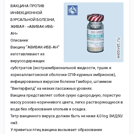
ВАКЦИНА ПРОТИВ
ИНФЕКЦИОННОЙ
БУРСАЛЬНОЙ БОЛЕЗНИ,
ЖИВАЯ - «АВИВАК-ИББ-
АН»
Описание:
Вакцину "АВИВАК-ИББ-АН"
изготавливают из
вируссодержащих
субстратов (экстраэмбриональной жидкости, тушек и
хориоаллантоисной оболочки СПФ-куриных эмбрионов),
инфицированных вирусом болезни Гамборо, штаммом
"Винтерфилд" на низких пассажных уровнях.
Вакцина представляет собой сухую однородную, пористую
массу розово-коричневого цвета, легко растворяющуюся в
воде без образования хлопьев и осадка.
Титр вакцинного вируса должен быть не ниже 4,0 log ЭИД50/
см3.
У привитых птиц вакцина вызывает образование