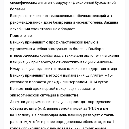
специфических антител к вирусу инфекционной бурсальной
болезни.
Вакцина не вызывает выраженных побочных реакций и в
рекомендованной дозе безвредна и нереактогенна. Вакцина
лечебными свойствами не обладает.
Применение:
Вакцину применяют с профилактической целью в
угрожаемых и неблагополучных по болезни Гамборо
птицеводческих хозяйствах, а также для включения в схемы
вакцинации при переходе от «жестких» вакцин к «мягким».
Иммунизации подлежит только клинически здоровая птица.
Вакцину применяют методом выпаивания цыплятам 7-15-
суточного возраста дважды с интервалом 10-14 суток.
Конкретный срок первой вакцинации зависит от
эпизоотической ситуации в хозяйстве.
За сутки до применения вакцины проводят определение
объема воды в (мл), выпиваемой птицей за 1-1,5 ч в мл
на 1 голову. На следующий день вакцину разводят с таким
расчетом, чтобы в ранее определенном объеме воды на 1
голову приходилась одна доза вакцины. Содержимое