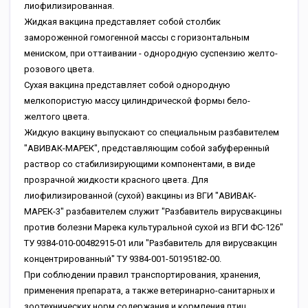
лиофилизированная.
Жидкая вакцина представляет собой столбик
замороженной гомогенной массы с горизонтальным
мениском, при оттаивании - однородную суспензию желто-
розового цвета.
Сухая вакцина представляет собой однородную
мелкопористую массу цилиндрической формы бело-
желтого цвета.
Жидкую вакцину выпускают со специальным разбавителем
"АВИВАК-МАРЕК", представляющим собой забуференный
раствор со стабилизирующими компонентами, в виде
прозрачной жидкости красного цвета. Для
лиофилизированной (сухой) вакцины из ВГИ "АВИВАК-
МАРЕК-3" разбавителем служит "Разбавитель вирусвакцины
против болезни Марека культуральной сухой из ВГИ ФС-126"
ТУ 9384-010-00482915-01 или "Разбавитель для вирусвакцин
концентрированный" ТУ 9384-001-50195182-00.
При соблюдении правил транспортирования, хранения,
применения препарата, а также ветеринарно-санитарных и
зоотехнических норм содержания и кормления птиц,