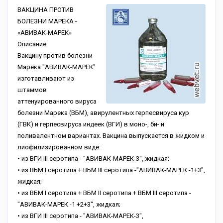
ВАКЦИНА ПРОТИВ
БОЛЕЗНИ МАРЕКА -
«АВИВАК-МАРЕК»
Описание:
Вакцину против болезни
Марека "АВИВАК-МАРЕК"
изготавливают из
штаммов
аттенуированного вируса
болезни Марека (ВБМ), авирулентных герпесвируса кур
(ГВК) и герпесвируса индеек (ВГИ) в моно-, би- и
поливалентном вариантах. Вакцина выпускается в жидком и
лиофилизированном виде:
• из ВГИ III серотипа - "АВИВАК-МАРЕК-3", жидкая;
• из ВБМ I серотипа + ВБМ III серотипа -"АВИВАК-МАРЕК -1+3",
жидкая;
• из ВБМ I серотипа + ВБМ II серотипа + ВБМ III серотипа -
"АВИВАК-МАРЕК -1 +2+3", жидкая;
• из ВГИ III серотипа - "АВИВАК-МАРЕК-3",