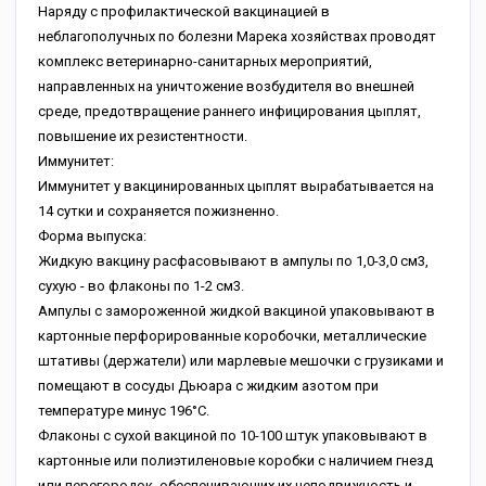
Наряду с профилактической вакцинацией в
неблагополучных по болезни Марека хозяйствах проводят
комплекс ветеринарно-санитарных мероприятий,
направленных на уничтожение возбудителя во внешней
среде, предотвращение раннего инфицирования цыплят,
повышение их резистентности.
Иммунитет:
Иммунитет у вакцинированных цыплят вырабатывается на
14 сутки и сохраняется пожизненно.
Форма выпуска:
Жидкую вакцину расфасовывают в ампулы по 1,0-3,0 см3,
сухую - во флаконы по 1-2 см3.
Ампулы с замороженной жидкой вакциной упаковывают в
картонные перфорированные коробочки, металлические
штативы (держатели) или марлевые мешочки с грузиками и
помещают в сосуды Дьюара с жидким азотом при
температуре минус 196°С.
Флаконы с сухой вакциной по 10-100 штук упаковывают в
картонные или полиэтиленовые коробки с наличием гнезд
или перегородок, обеспечивающих их неподвижность и