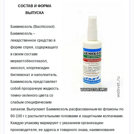
СОСТАВ И ФОРМА
ВЫПУСКА
Бакмикозоль (Bacmicosol).
Бакмикозоль –
лекарственное средство в
форме спрея, содержащего
в своем составе
меркаптобензтиазол,
хинозол, хлоргексидин
биглюконат и наполнитель.
Бакмикозоль представляет
собой прозрачную жидкость
темно-зеленого цвета со
слабым специфическим
запахом. Выпускают Бакмикозоль расфасованным во флаконы по
60-100 г с распылительными головками и защитными колпачками.
Каждую упаковку маркируют с указанием организации-
производителя, ее адреса и товарного знака, наименования