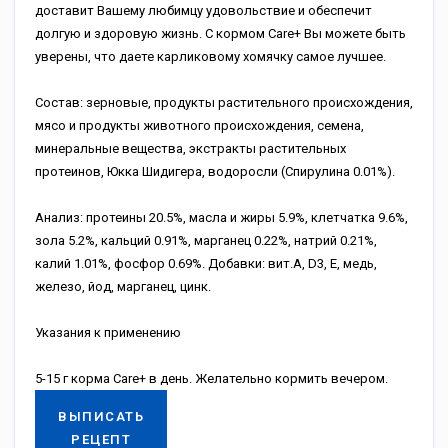
доставит Вашему любимцу удовольствие и обеспечит
долгую и здоровую жизнь. С кормом Care+ Вы можете быть
уверены, что даете карликовому хомячку самое лучшее.
Состав: зерновые, продукты растительного происхождения,
мясо и продукты животного происхождения, семена,
минеральные вещества, экстракты растительных
протеинов, Юкка Шидигера, водоросли (Спирулина 0.01%).
Анализ: протеины 20.5%, масла и жиры 5.9%, клетчатка 9.6%,
зола 5.2%, кальций 0.91%, марганец 0.22%, натрий 0.21%,
калий 1.01%, фосфор 0.69%. Добавки: вит.А, D3, Е, медь,
железо, йод, марганец, цинк.
Указания к применению
5-15 г корма Care+ в день. Желательно кормить вечером.
ВЫПИСАТЬ
РЕЦЕПТ