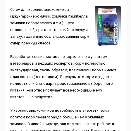
Care+ для карликовых хомячков
(джунгарские хомячки, хомячки Кэмпбелла,
хомячки Роборовского и т.д.) — это
полноценный, привлекательный по вкусу и
запаху, тщательно сбалансированный корм
супер премиум класса.
Разработан специалистами по кормлению с участием
ветеринаров и ведущих экспертов. Корм полностью
экструдирован, таким образом, все гранулы корма имеют
один состав (все в одном). В результате корм съедается
полностью, и благодаря предотвращению выборочного
питания, животное получает все необходимые ему
питательные вещества.
У карликовых хомячков потребность в энергетически
богатом кормлении гораздо больше чем у обычных
хомяков. В дикой природе, они восполняют потребности
питания, поедая насекомых, червей и зерна. В рецепт корма