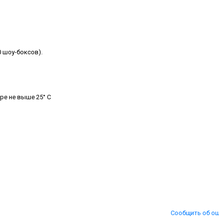
0 шоу-боксов).
ре не выше 25° С
Сообщить об о