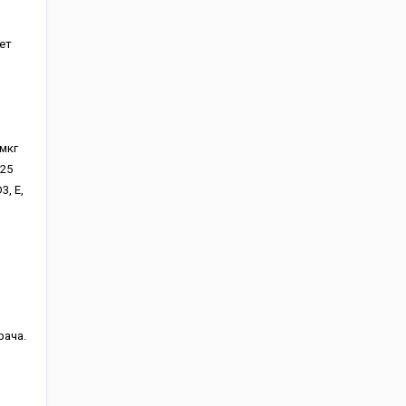
ет
 мкг
,25
3, Е,
рача.