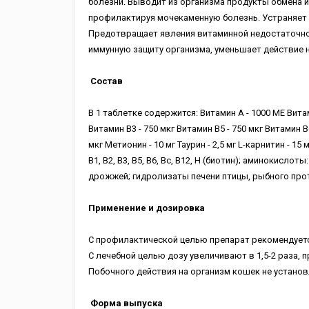
болезни. Выводит из организма продукты обмена 
профилактируя мочекаменную болезнь. Устраняет 
Предотвращает явления витаминной недостаточно
иммунную защиту организма, уменьшает действие 
Состав
В 1 таблетке содержится: Витамин А - 1000 МЕ Витами
Витамин В3 - 750 мкг Витамин В5 - 750 мкг Витамин В6
мкг Метионин - 10 мг Таурин - 2,5 мг L-карнитин - 1
В1, В2, В3, В5, В6, Вс, В12, Н (биотин); аминокисл
дрожжей; гидролизаты печени птицы, рыбного про
Применение и дозировка
С профилактической целью препарат рекомендуетс
С лечебной целью дозу увеличивают в 1,5-2 раза, 
Побочного действия на организм кошек не устано
Форма выпуска