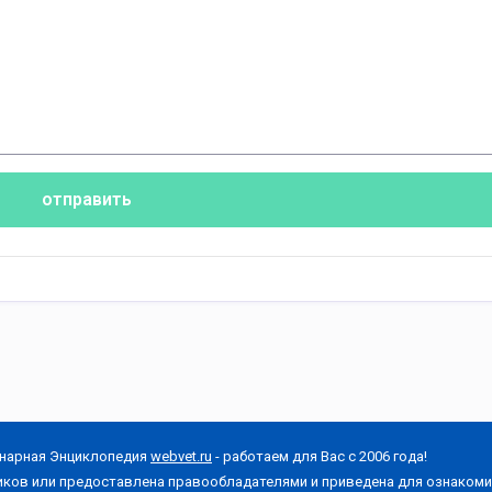
отправить
нарная Энциклопедия
webvet.ru
- работаем для Вас с 2006 года!
иков или предоставлена правообладателями и приведена для ознакоми