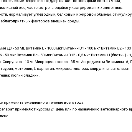
и токсические вещества. Поддерживает коллоидный состав мочи,
излишний вес, часто встречающийся у кастрированных животных.
сти, нормализует углеводный, белковый и жировой обмены, стимулиру
неблагоприятных факторов внешней среды.
н Д3 - 50 МЕ Витамин Е - 1000 мкг Витамин В1 - 100 мкг Витамин В2 - 100
 - 50 мкг Витамин Вс - 50 мкг Витамин В12 - 0,5 мкг Витамин Н (биотин) - 1
5 мг Спирулина - 10 мг Микроцеллюлоза - 35 мг Ингредиенты Витамины: А, D
оты: таурин, метионин, L-карнитин; микроцеллюлоза; спирулина; автолизат
теина; люпин сладкий.
я применять ежедневно в течение всего года.
препарат применяют курсом 21 день или по назначению ветеринарного в
влено.