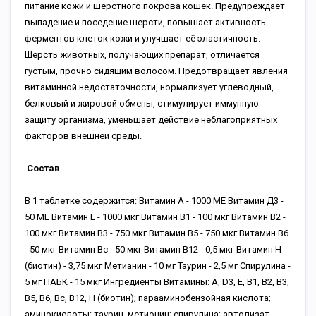
питание кожи и шерстного покрова кошек. Предупреждает
выпадение и поседение шерсти, повышает активность
ферментов клеток кожи и улучшает её эластичность.
Шерсть животных, получающих препарат, отличается
густым, прочно сидящим волосом. Предотвращает явления
витаминной недостаточности, нормализует углеводный,
белковый и жировой обмены, стимулирует иммунную
защиту организма, уменьшает действие неблагоприятных
факторов внешней среды.
Состав
В 1 таблетке содержится: Витамин А - 1000 МЕ Витамин Д3 -
50 МЕ Витамин Е - 1000 мкг Витамин В1 - 100 мкг Витамин В2 -
100 мкг Витамин В3 - 750 мкг Витамин В5 - 750 мкг Витамин В6
- 50 мкг Витамин Вс - 50 мкг Витамин В12 - 0,5 мкг Витамин Н
(биотин) - 3,75 мкг Метианин - 10 мг Таурин - 2,5 мг Спирулина -
5 мг ПАБК - 15 мкг Ингредиенты Витамины: А, D3, Е, В1, В2, В3,
В5, В6, Вс, В12, Н (биотин); парааминобензойная кислота;
аминокислоты: таурин, метионин; спирулина; автолизат