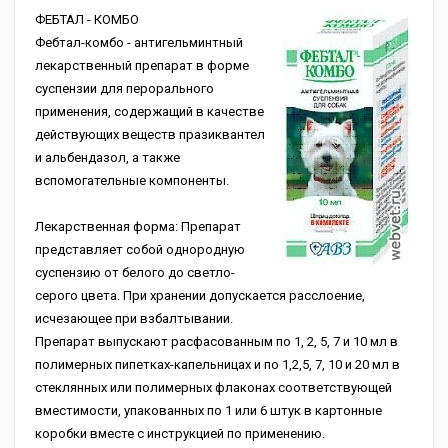
ФЕБТАЛ - КОМБО
Фебтал-комбо - антигельминтный
лекарственный препарат в форме
суспензии для перорального
применения, содержащий в качестве
действующих веществ празиквантел
и альбендазол, а также
вспомогательные компоненты.
Лекарственная форма: Препарат
представляет собой однородную
суспензию от белого до светло-
серого цвета. При хранении допускается расслоение,
исчезающее при взбалтывании.
Препарат выпускают расфасованным по 1, 2, 5, 7 и 10 мл в
полимерных пипетках-капельницах и по 1,2,5, 7, 10 и 20 мл в
стеклянных или полимерных флаконах соответствующей
вместимости, упакованных по 1 или 6 штук в картонные
коробки вместе с инструкцией по применению.