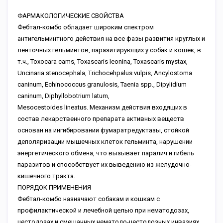
ФАРМАКОЛОГИЧЕСКИЕ СВОЙСТВА
Фебтал-комбо обладает широким спектром
антигельминтного действия на все фазы развития круглых и
ленточных гельминтов, паразитирующих у собак и кошек, в
т.ч., Toxocara cams, Toxascaris leonina, Toxascaris mystax,
Uncinaria stenocephala, Trichocehpalus vulpis, Ancylostoma
caninum, Echinococcus granulosis, Taenia spp., Dipylidium
caninum, Diphyllobotrium latum,
Mesocestoides lineatus. Механизм действия входящих в
состав лекарственного препарата активных веществ
основан на ингибировании фумаратредуктазы, стойкой
деполяризации мышечных клеток гельминта, нарушении
энергетического обмена, что вызывает паралич и гибель
паразитов и способствует их выведению из желудочно-
кишечного тракта.
ПОРЯДОК ПРИМЕНЕНИЯ
Фебтал-комбо назначают собакам и кошкам с
профилактической и лечебной целью при нематодозах,
цестодозах и смешанных нематодо-цестодозных инвазиях.