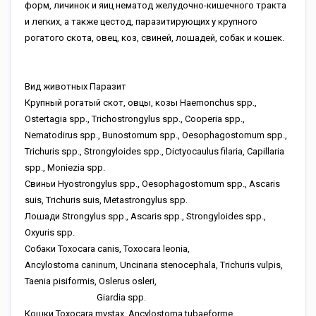
форм, личинок и яиц нематод желудочно-кишечного тракта
и легких, а также цестод, паразитирующих у крупного
рогатого скота, овец, коз, свиней, лошадей, собак и кошек.
Вид животных
Паразит
Крупный рогатый скот, овцы, козы
Haemonchus spp.,
Ostertagia spp., Trichostrongylus spp., Cooperia spp.,
Nematodirus spp., Bunostomum spp., Oesophagostomum spp.,
Trichuris spp., Strongyloides spp., Dictyocaulus filaria, Capillaria
spp., Moniezia spp.
Свиньи
Hyostrongylus spp., Oesophagostomum spp., Ascaris
suis, Trichuris suis, Metastrongylus spp.
Лошади
Strongylus spp., Ascaris spp., Strongyloides spp.,
Oxyuris spp.
Собаки
Toxocara canis, Toxocara leonia,
Ancylostoma caninum, Uncinaria stenocephala, Trichuris vulpis,
Taenia pisiformis, Oslerus osleri,
Giardia spp.
Кошки
Toxocara mystax, Ancylostoma tubaeforme,