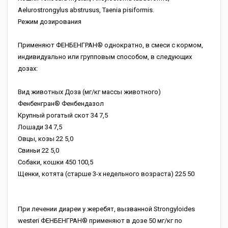
Aelurostrongylus abstrusus, Taenia pisiformis.
Режим дозирования
Применяют ФЕНБЕНГРАН® однократно, в смеси с кормом,
индивидуально или групповым способом, в следующих
дозах:
Вид животных
Доза (мг/кг массы животного)
Фенбенгран®
Фенбендазол
Крупный рогатый скот
34
7,5
Лошади
34
7,5
Овцы, козы
22
5,0
Свиньи
22
5,0
Собаки, кошки
450
100,5
Щенки, котята (старше 3-х недельного возраста)
225
50
При лечении диареи у жеребят, вызванной Strongyloides
westeri ФЕНБЕНГРАН® применяют в дозе 50 мг/кг по