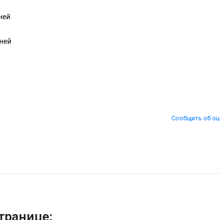
дней
дней
Сообщить об о
транице: