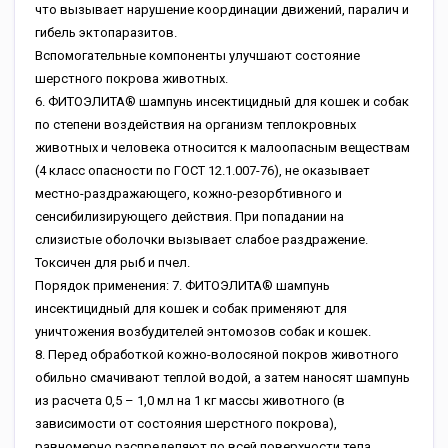
что вызывает нарушение координации движений, паралич и
гибель эктопаразитов.
Вспомогательные компоненты улучшают состояние
шерстного покрова животных.
6. ФИТОЭЛИТА® шампунь инсектицидный для кошек и собак
по степени воздействия на организм теплокровных
животных и человека относится к малоопасным веществам
(4 класс опасности по ГОСТ 12.1.007-76), не оказывает
местно-раздражающего, кожно-резорбтивного и
сенсибилизирующего действия. При попадании на
слизистые оболочки вызывает слабое раздражение.
Токсичен для рыб и пчел.
Порядок применения: 7. ФИТОЭЛИТА® шампунь
инсектицидный для кошек и собак применяют для
уничтожения возбудителей энтомозов собак и кошек.
8. Перед обработкой кожно-волосяной покров животного
обильно смачивают теплой водой, а затем наносят шампунь
из расчета 0,5 – 1,0 мл на 1 кг массы животного (в
зависимости от состояния шерстного покрова),
равномерно распределяют по всей поверхности тела,