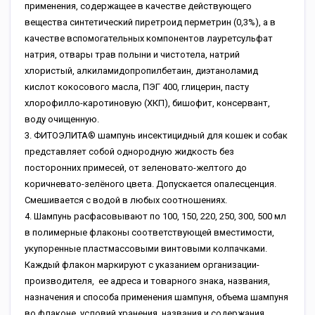
применения, содержащее в качестве действующего
вещества синтетический пиретроид перметрин (0,3%), а в
качестве вспомогательных компонентов лауретсульфат
натрия, отвары трав полыни и чистотела, натрий
хлористый, алкиламидопропилбетаин, диэтаноламид
кислот кокосового масла, ПЭГ 400, глицерин, пасту
хлорофилло-каротиновую (ХКП), бишофит, консервант,
воду очищенную.
3. ФИТОЭЛИТА® шампунь инсектицидный для кошек и собак
представляет собой однородную жидкость без
посторонних примесей, от зеленовато-желтого до
коричневато-зелёного цвета. Допускается опалесценция.
Смешивается с водой в любых соотношениях.
4. Шампунь расфасовывают по 100, 150, 220, 250, 300, 500 мл
в полимерные флаконы соответствующей вместимости,
укупоренные пластмассовыми винтовыми колпачками.
Каждый флакон маркируют с указанием организации-
производителя, ее адреса и товарного знака, названия,
назначения и способа применения шампуня, объема шампуня
во флаконе, условий хранения, названия и содержания