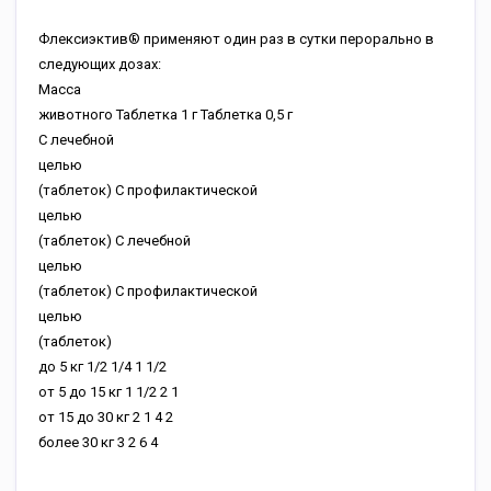
Флексиэктив® применяют один раз в сутки перорально в
следующих дозах:
Масса
животного
Таблетка 1 г
Таблетка 0,5 г
С лечебной
целью
(таблеток)
С профилактической
целью
(таблеток)
С лечебной
целью
(таблеток)
С профилактической
целью
(таблеток)
до 5 кг
1/2
1/4
1
1/2
от 5 до 15 кг
1
1/2
2
1
от 15 до 30 кг
2
1
4
2
более 30 кг
3
2
6
4