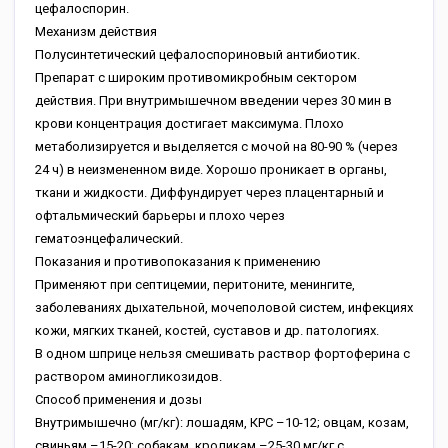
цефалоспорин.
Механизм действия
Полусинтетический цефалоспориновый антибиотик.
Препарат с широким противомикробным сектором
действия. При внутримышечном введении через 30 мин в
крови концентрация достигает максимума. Плохо
метаболизируется и выделяется с мочой на 80-90 % (через
24 ч) в неизмененном виде. Хорошо проникает в органы,
ткани и жидкости. Диффундирует через плацентарный и
офтальмический барьеры и плохо через
гематоэнцефалический.
Показания и противопоказания к применению
Применяют при септицемии, перитоните, менингите,
заболеваниях дыхательной, мочеполовой систем, инфекциях
кожи, мягких тканей, костей, суставов и др. патологиях.
В одном шприце нельзя смешивать раствор фортоферина с
раствором аминогликозидов.
Способ применения и дозы
Внутримышечно (мг/кг): лошадям, КРС –10-12; овцам, козам,
свиньям –15-20; собакам, кроликам –25-30 мг/кг с