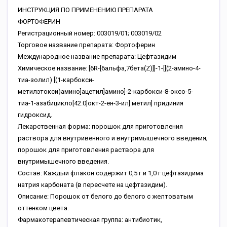
ИНСТРУКЦИЯ ПО ПРИМЕНЕНИЮ ПРЕПАРАТА
ФОРТОФЕРИН
Регистрационный номер: 003019/01; 003019/02
Торговое название препарата: Фортоферин
Международное название препарата: Цефтазидим
Химическое название: [6R-[6альфа,7бета(Z)]]-1-[[(2-амино-4-
тиа-золил) [(1-карбокси-
метилэтокси)амино]ацетил]амино]-2-карбокси-8-оксо-5-
тиа-1-азабицикло[42.0]окт-2-ен-3-ил] метил] придиния
гидроксид.
Лекарственная форма: порошок для приготовления
раствора для внутривенного и внутримышечного введения;
порошок для приготовления раствора для
внутримышечного введения.
Состав: Каждый флакон содержит 0,5 г и 1,0 г цефтазидима
натрия карбоната (в пересчете на цефтазидим).
Описание: Порошок от белого до белого с желтоватым
оттенком цвета.
Фармакотерапевтическая группа: антибиотик,