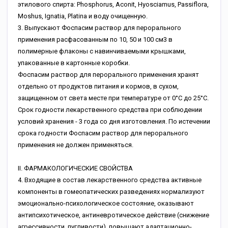
этилового спирта: Phosphorus, Aconit, Hyosciamus, Passiflora,
Moshus, Ignatia, Platina и воду очищенную.
3. Выпускают Фоспасим раствор для перорального
применения расфасованным по 10, 50 и 100 см3 в
полимерные флаконы с навинчиваемыми крышками,
упакованные в картонные коробки.
Фоспасим раствор для перорального применения хранят
отдельно от продуктов питания и кормов, в сухом,
защищенном от света месте при температуре от 0°С до 25°С.
Срок годности лекарственного средства при соблюдении
условий хранения - 3 года со дня изготовления. По истечении
срока годности Фоспасим раствор для перорального
применения не должен применяться.
II. ФАРМАКОЛОГИЧЕСКИЕ СВОЙСТВА
4. Входящие в состав лекарственного средства активные
компоненты в гомеопатических разведениях нормализуют
эмоционально-психологическое состояние, оказывают
антипсихотическое, антиневротическое действие (снижение
агрессивности, пугливости), повышают адаптационно-