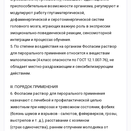
приспособительные возможности организма; регулируют и
модулируют работу глутаматергической,
дофаминергической и серотонинергической систем
головного мозга, играющих важную роль в экспрессии
эмоционально-поведенческой реакции, сенсомоторной
интеграции и процессах обучения.
5. По степени воздействия на организм Фоспасим раствор
для перорального применения относится к веществам
малоопасным (4 класс опасности по ГОСТ 12.1.007-76), не
обладает местно-раздражающим и сенсибилизирующим
действием.
III. ПОРЯДОК ПРИМЕНЕНИЯ
6. Фоспасим раствор для перорального применения
назначают с лечебной и профилактической целью
животным при неврозах и тревожном состоянии, фобиях
(боязнь шумов и взрывов - салютов, фейерверков, грозы,
выстрелов и т. д.), расставании с хозяином
(страх одиночества), раннем отлучении молодняка от