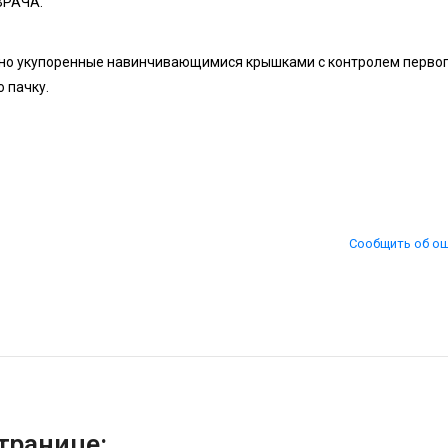
ВРАЧА.
чно укупоренные навинчивающимися крышками с контролем перво
 пачку.
Сообщить об о
транице: