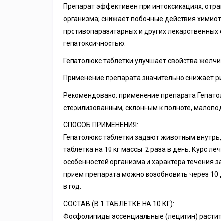
Препарат эффективен при интоксикациях, отра
организма; снижает побочные действия химиот
противопаразитарных и других лекарственных
гепатоксичностью.
Гепатолюкс таблетки улучшает свойства желчи
Применение препарата значительно снижает ри
Рекомендовано: применение препарата Гепатол
стерилизованным, склонным к полноте, малоп
СПОСОБ ПРИМЕНЕНИЯ:
Гепатолюкс таблетки задают животным внутрь, 
таблетка на 10 кг массы 2 раза в день. Курс л
особенностей организма и характера течения з
прием препарата можно возобновить через 10 
в год.
СОСТАВ (В 1 ТАБЛЕТКЕ НА 10 КГ):
Фосфолипиды эссенциальные (лецитин) растител