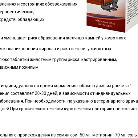
влениях и состояниях обезвоживания
ерапевтических,
 средств, обладающих
 и уменьшает риск образования желчных камней у животного.
ск возникновения цирроза и рака печени у животных.
юкс таблетки животным группы риска: кастрированным,
одвижным пожилым.
индивидуально во время кормления собаке в дозе из расчета 1
ечения составляет 20-30 дней, в зависимости от индивидуальных
аболевания. При необходимости, по указанию ветеринарного врача
дней.При хроническом течении курс лечения повторяют несколько 
ьного происхождения из семян сои -50 мг, метионин -70 мг, соль