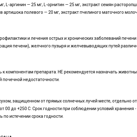
мг, L-аргинин — 25 мг, L-орнитин — 25 мг, экстракт семян расторопш
ев артишока полевого — 20 мг, экстракт пчелиного маточного моло
рофилактики и лечения острых и хронических заболеваний печени
ерация печени), желчного пузыря и желчевыводящих путей различ
 к компонентам препарата. НЕ рекомендуется назначать животны
 почечной недостаточности.
сухом, защищенном от прямых солнечных лучей месте, отдельно от
т 00 до +250 С. Срок годности при соблюдении условий хранения -
ь по истечении срока годности.