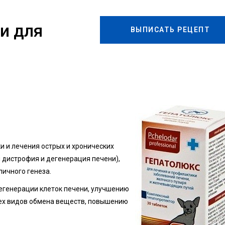
и для
ВЫПИСАТЬ РЕЦЕПТ
 и лечения острых и хронических
я дистрофия и дегенерация печени),
ичного генеза.
егенерации клеток печени, улучшению
ех видов обмена веществ, повышению