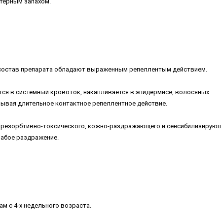
ктерным запахом.
 состав препарата обладают выраженным репеллентым действием.
ется в системный кровоток, накапливается в эпидермисе, волосяных
зывая длительное контактное репеллентное действие.
т резорбтивно-токсического, кожно-раздражающего и сенсибилизирую
лабое раздражение.
м с 4-х недельного возраста.