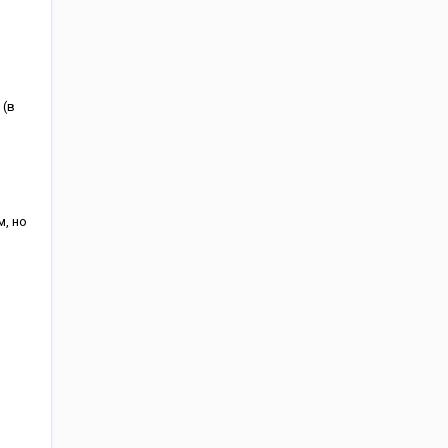
 (в
, но