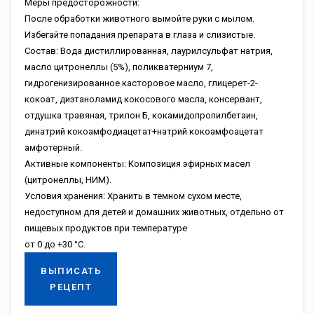
Меры предосторожности:
После обработки животного вымойте руки с мылом.
Избегайте попадания препарата в глаза и слизистые.
Состав: Вода дистиллированная, лаурилсульфат натрия,
масло цитронеллы (5%), поликватерниум 7,
гидрогенизированное касторовое масло, глицерет-2-
кокоат, диэтаноламид кокосового масла, консервант,
отдушка травяная, трилон Б, кокамидопропилбетаин,
динатрий кокоамфодиацетат+натрий кокоамфоацетат
амфотерный.
Активные компоненты: Композиция эфирных масел
(цитронеллы, НИМ).
Условия хранения: Хранить в темном сухом месте,
недоступном для детей и домашних животных, отдельно от
пищевых продуктов при температуре
от 0 до +30 °C.
ВЫПИСАТЬ
РЕЦЕПТ