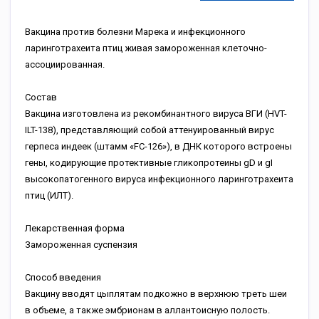
Вакцина против болезни Марека и инфекционного
ларинготрахеита птиц живая замороженная клеточно-
ассоциированная.
Состав
Вакцина изготовлена из рекомбинантного вируса ВГИ (HVT-
ILT-138), представляющий собой аттенуированный вирус
герпеса индеек (штамм «FC-126»), в ДНК которого встроены
гены, кодирующие протективные гликопротеины gD и gI
высокопатогенного вируса инфекционного ларинготрахеита
птиц (ИЛТ).
Лекарственная форма
Замороженная суспензия
Способ введения
Вакцину вводят цыплятам подкожно в верхнюю треть шеи
в объеме, а также эмбрионам в аллантоисную полость.