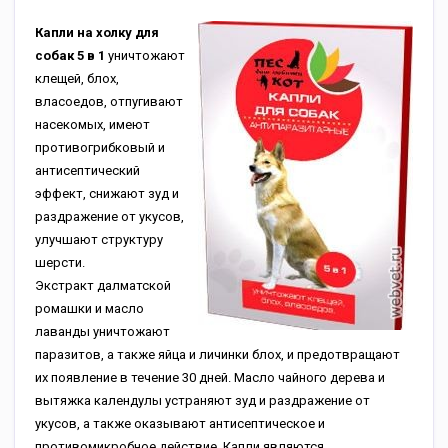
Капли на холку для
собак 5 в 1
уничтожают
клещей, блох,
власоедов, отпугивают
насекомых, имеют
противогрибковый и
антисептический
эффект, снижают зуд и
раздражение от укусов,
улучшают структуру
шерсти.
Экстракт далматской
ромашки и масло
лаванды уничтожают
паразитов, а также яйца и личинки блох, и предотвращают
их появление в течение 30 дней. Масло чайного дерева и
вытяжка календулы устраняют зуд и раздражение от
укусов, а также оказывают антисептическое и
противомикробное действие. Капли являются