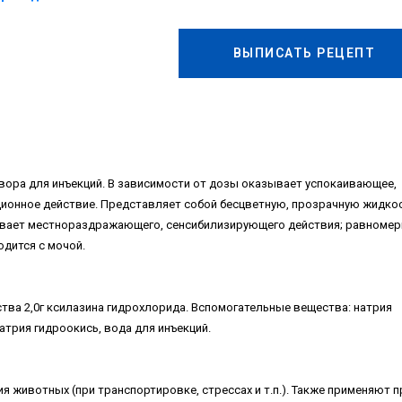
ВЫПИСАТЬ РЕЦЕПТ
вора для инъекций. В зависимости от дозы оказывает успокаивающее,
ионное действие. Представляет собой бесцветную, прозрачную жидко
зывает местнораздражающего, сенсибилизирующего действия; равномер
одится с мочой.
тва 2,0г ксилазина гидрохлорида. Вспомогательные вещества: натрия
атрия гидроокись, вода для инъекций.
 животных (при транспортировке, стрессах и т.п.). Также применяют п