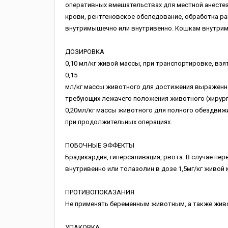
оперативных вмешательствах для местной анестези
крови, рентгеновское обследование, обработка ран
внутримышечно или внутривенно. Кошкам внутри
ДОЗИРОВКА
0,10 мл/кг живой массы, при транспортировке, взя
0,15
мл/кг массы животного для достижения выраженно
требующих лежачего положения животного (хирург
0,20мл/кг массы животного для полного обездвиж
при продолжительных операциях.
ПОБОЧНЫЕ ЭФФЕКТЫ
Брадикардия, гиперсаливация, рвота. В случае пе
внутривенно или толазолин в дозе 1,5мг/кг живой
ПРОТИВОПОКАЗАНИЯ
Не применять беременным животным, а также жив
УПАКОВКА