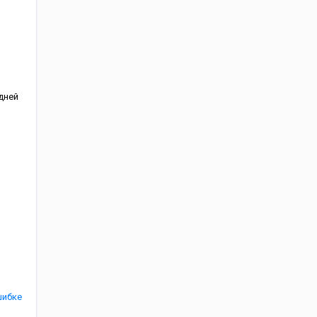
дней
шибке